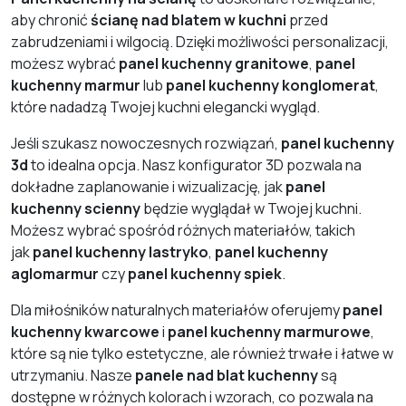
aby chronić
ścianę nad blatem w kuchni
przed
zabrudzeniami i wilgocią. Dzięki możliwości personalizacji,
możesz wybrać
panel kuchenny granitowe
,
panel
kuchenny marmur
lub
panel kuchenny konglomerat
,
które nadadzą Twojej kuchni elegancki wygląd.
Jeśli szukasz nowoczesnych rozwiązań,
panel kuchenny
3d
to idealna opcja. Nasz konfigurator 3D pozwala na
dokładne zaplanowanie i wizualizację, jak
panel
kuchenny scienny
będzie wyglądał w Twojej kuchni.
Możesz wybrać spośród różnych materiałów, takich
jak
panel kuchenny lastryko
,
panel kuchenny
aglomarmur
czy
panel kuchenny spiek
.
Dla miłośników naturalnych materiałów oferujemy
panel
kuchenny kwarcowe
i
panel kuchenny marmurowe
,
które są nie tylko estetyczne, ale również trwałe i łatwe w
utrzymaniu. Nasze
panele nad blat kuchenny
są
dostępne w różnych kolorach i wzorach, co pozwala na