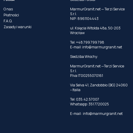
O nas
MarmurGranit.net — Terzi Service
S.r.l.
Płatności
NIP: 8961104443
F.A.Q.
Zasady i warunki
ul. Księcia Witolda 48a, 50-203
Wrocław
Tel: +48 799 799 798
E-mail:
info@marmurgranit.net
Siedziba Włochy:
MarmurGranit.net —Terzi Service
S.r.l.
P.Iva IT00255070161
Via Selva 41, Zandobbio (BG) 24060
– Italia
Tel:
035.42.57007
Whatsapp:
351 7720025
E-mail:
info@marmurgranit.net