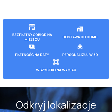
BEZPŁATNY ODBIÓR NA
DOSTAWA DO DOMU
MIEJSCU
PŁATNOŚĆ NA RATY
PERSONALIZUJ W 3D
WSZYSTKO NA WYMIAR
Odkryj lokalizacje