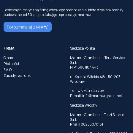
Jesteśmy historyczną firmą włoskiego pochodzenia, która działa w branży
budowlanej od 50 lat, produkując i sprzedając marmur.
Porozmawiaj z MIA
FIRMA
Siedziba Polska:
O nas
MarmurGranit.net — Terzi Service
S.r.l.
Płatności
NIP: 8961104443
F.A.Q.
Zasady i warunki
ul. Księcia Witolda 48a, 50-203
Wrocław
Tel: +48 799 799 798
E-mail:
info@marmurgranit.net
Siedziba Włochy:
MarmurGranit.net —Terzi Service
S.r.l.
P.Iva IT00255070161