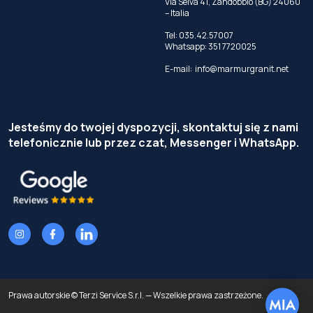
Via Selva 41, Zandobbio (BG) 24060
– Italia
Tel:
035.42.57007
Whatsapp:
351 7720025
E-mail:
info@marmurgranit.net
Jesteśmy do twojej dyspozycji, skontaktuj się z nami
telefonicznie lub przez czat, Messenger i WhatsApp.
Prawa autorskie © Terzi Service S.r.l. — Wszelkie prawa zastrzeżone.