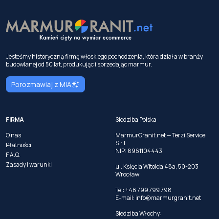
Jesteśmy historyczną firmą włoskiego pochodzenia, która działa w branży
budowlanej od 50 lat, produkując i sprzedając marmur.
Porozmawiaj z MIA
FIRMA
Siedziba Polska:
O nas
MarmurGranit.net — Terzi Service
S.r.l.
Płatności
NIP: 8961104443
F.A.Q.
Zasady i warunki
ul. Księcia Witolda 48a, 50-203
Wrocław
Tel: +48 799 799 798
E-mail:
info@marmurgranit.net
Siedziba Włochy: