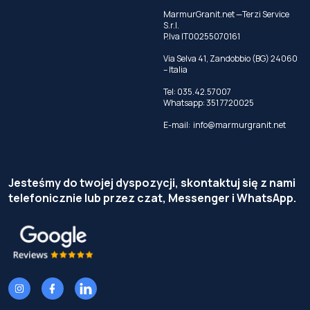
MarmurGranit.net —Terzi Service
S.r.l.
P.Iva IT00255070161
Via Selva 41, Zandobbio (BG) 24060
– Italia
Tel:
035.42.57007
Whatsapp:
351 7720025
E-mail:
info@marmurgranit.net
Jesteśmy do twojej dyspozycji, skontaktuj się z nami
telefonicznie lub przez czat, Messenger i WhatsApp.