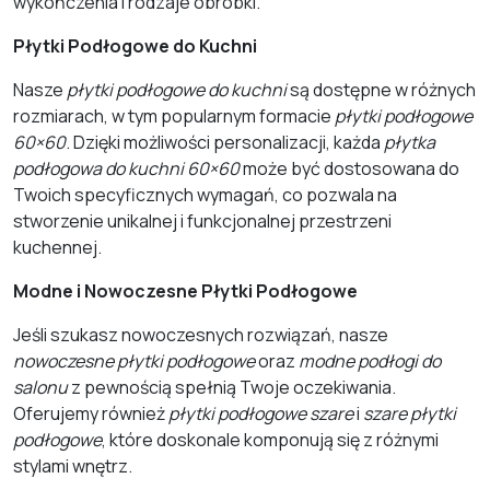
wykończenia i rodzaje obróbki.
Płytki Podłogowe do Kuchni
Nasze
płytki podłogowe do kuchni
są dostępne w różnych
rozmiarach, w tym popularnym formacie
płytki podłogowe
60×60
. Dzięki możliwości personalizacji, każda
płytka
podłogowa do kuchni 60×60
może być dostosowana do
Twoich specyficznych wymagań, co pozwala na
stworzenie unikalnej i funkcjonalnej przestrzeni
kuchennej.
Modne i Nowoczesne Płytki Podłogowe
Jeśli szukasz nowoczesnych rozwiązań, nasze
nowoczesne płytki podłogowe
oraz
modne podłogi do
salonu
z pewnością spełnią Twoje oczekiwania.
Oferujemy również
płytki podłogowe szare
i
szare płytki
podłogowe
, które doskonale komponują się z różnymi
stylami wnętrz.