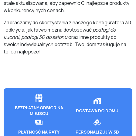
stale aktualizowana, aby zapewnić Ci najlepsze produkty
w konkurencyjnych cenach.
Zapraszamy do skorzystania z naszego konfiguratora 3D
i odkrycia, jak łatwo można dostosować
podłogi do
kuchni
,
podłogi 3D do salonu
oraz inne produkty do
swoich indywidualnych potrzeb. Twój dom zasługuje na
to, co najlepsze!
BEZPŁATNY ODBIÓR NA
DOSTAWA DO DOMU
MIEJSCU
PŁATNOŚĆ NA RATY
PERSONALIZUJ W 3D