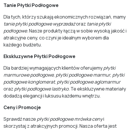
Tanie Płytki Podłogowe
Dla tych, którzy szukają ekonomicznych rozwiązań, mamy
tanie płytki podłogowe wyprzedaż
oraz
tanie płytki
podłogowe
. Nasze produkty łączą w sobie wysoką jakość i
atrakcyjne ceny, co czyni je idealnym wyborem dla
każdego budżetu.
Ekskluzywne Płytki Podłogowe
Dla bardziej wymagających klientów oferujemy
płytki
marmurowe podłogowe
,
płytki podłogowe marmur
,
płytki
podłogowe konglomerat
,
płytki podłogowe aglomarmur
oraz
płytki podłogowe lastryko
. Te ekskluzywne materiały
dodadzą elegancji i luksusu każdemu wnętrzu.
Ceny i Promocje
Sprawdź nasze
płytki podłogowe mrówka ceny
i
skorzystaj z atrakcyjnych promocji. Nasza oferta jest