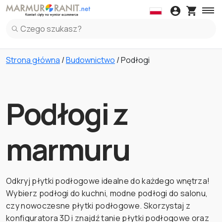
Daszki
Blaty kuchenne
Kleje
Obróbki
Parape
Daszki z Marmuru
Blaty kuchenne z Marmuru
Parapety z Marm
Panel Ku
Strona główna
/
Budownictwo
/ Podłogi
Daszki z Granitu
Blaty kuchenne z Granitu
Parapety z Grani
Panel Ku
Daszki z Lastryko Włoskie
Blaty kuchenne z Spiek
Parapety z Lastr
Panel Ku
Blaty kuchenne z Lastryko Włoskie
Panel Ku
Podłogi z
Blaty kuchenne z Kwarc
Panel Ku
marmuru
Odkryj płytki podłogowe idealne do każdego wnętrza!
Wybierz podłogi do kuchni, modne podłogi do salonu,
czy nowoczesne płytki podłogowe. Skorzystaj z
konfiguratora 3D i znajdź tanie płytki podłogowe oraz