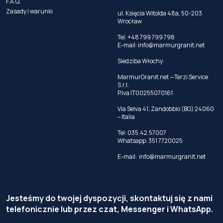
F.A.Q.
Zasady i warunki
ul. Księcia Witolda 48a, 50-203
Wrocław
Tel: +48 799 799 798
E-mail:
info@marmurgranit.net
Siedziba Włochy:
MarmurGranit.net —Terzi Service
S.r.l.
P.Iva IT00255070161
Via Selva 41, Zandobbio (BG) 24060
– Italia
Tel:
035.42.57007
Whatsapp:
351 7720025
E-mail:
info@marmurgranit.net
Jesteśmy do twojej dyspozycji, skontaktuj się z nami
telefonicznie lub przez czat, Messenger i WhatsApp.