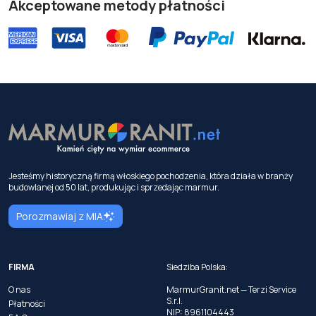
Akceptowane metody płatności
Jesteśmy historyczną firmą włoskiego pochodzenia, która działa w branży
budowlanej od 50 lat, produkując i sprzedając marmur.
Porozmawiaj z MIA
FIRMA
Siedziba Polska:
O nas
MarmurGranit.net — Terzi Service
S.r.l.
Płatności
NIP: 8961104443