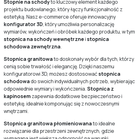
Stopnie na schody
to kluczowy element każdego
projektu budowlanego, który łączy funkcjonalność z
estetyką. Nasz e-commerce oferuje innowacyjny
konfigurator 3D
, który umożliwia personalizację
wymiarów, wykończeń i obróbek każdego produktu, w tym
stopnica na schody wewnętrzne
i
stopnica
schodowa zewnętrzna
.
Stopnica granitowa
to doskonały wybór dla tych, którzy
cenią sobie trwałość i elegancję. Dzięki naszemu
konfiguratorowi 3D, możesz dostosować
stopnica
schodowa
do swoich indywidualnych potrzeb, wybierając
odpowiednie wymiary i wykończenia.
Stopnica z
kapinosem
zapewnia dodatkowe bezpieczeństwo i
estetykę, idealnie komponując się z nowoczesnymi
wnętrzami.
Stopnica granitowa płomieniowana
to idealne
rozwiązanie dla przestrzeni zewnętrznych, gdzie
wymagana jest większa odporność na warunki