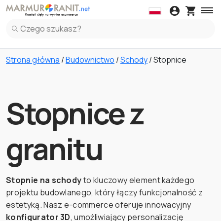
Daszki
Blaty kuchenne
Kleje
Obróbki
Parape
Daszki z Marmuru
Blaty kuchenne z Marmuru
Parapety z Marm
Panel Ku
Strona główna
/
Budownictwo
/
Schody
/ Stopnice
Daszki z Granitu
Blaty kuchenne z Granitu
Parapety z Grani
Panel Ku
Daszki z Lastryko Włoskie
Blaty kuchenne z Spiek
Parapety z Lastr
Panel Ku
Blaty kuchenne z Lastryko Włoskie
Panel Ku
Stopnice z
Blaty kuchenne z Kwarc
Panel Ku
granitu
Stopnie na schody
to kluczowy element każdego
projektu budowlanego, który łączy funkcjonalność z
estetyką. Nasz e-commerce oferuje innowacyjny
konfigurator 3D
, umożliwiający personalizację