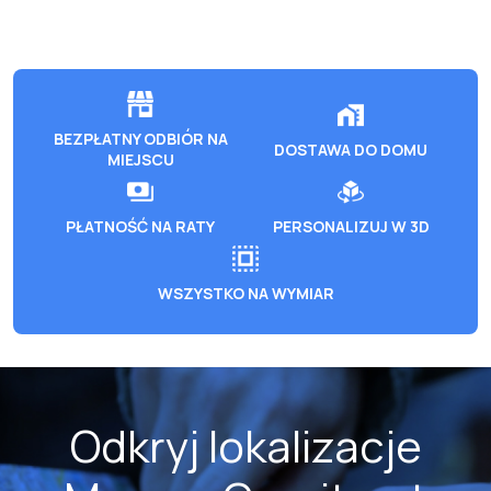
BEZPŁATNY ODBIÓR NA
DOSTAWA DO DOMU
MIEJSCU
PŁATNOŚĆ NA RATY
PERSONALIZUJ W 3D
WSZYSTKO NA WYMIAR
Odkryj lokalizacje