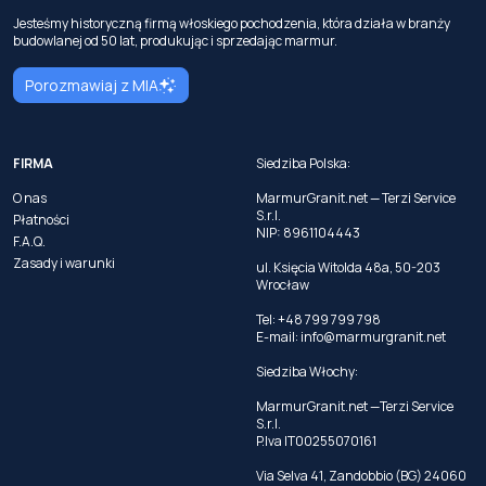
Jesteśmy historyczną firmą włoskiego pochodzenia, która działa w branży
budowlanej od 50 lat, produkując i sprzedając marmur.
Porozmawiaj z MIA
FIRMA
Siedziba Polska:
O nas
MarmurGranit.net — Terzi Service
S.r.l.
Płatności
NIP: 8961104443
F.A.Q.
Zasady i warunki
ul. Księcia Witolda 48a, 50-203
Wrocław
Tel: +48 799 799 798
E-mail:
info@marmurgranit.net
Siedziba Włochy:
MarmurGranit.net —Terzi Service
S.r.l.
P.Iva IT00255070161
Via Selva 41, Zandobbio (BG) 24060