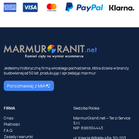
Jesteśmy historyczną firmą włoskiego pochodzenia, która działa w branży
budowlanej od 50 lat, produkując i sprzedając marmur.
Porozmawiaj z MIA
FIRMA
Siedziba Polska:
O nas
MarmurGranit.net — Terzi Service
S.r.l.
Płatności
NIP: 8961104443
F.A.Q.
Zasady i warunki
ul. Księcia Witolda 48a, 50-203