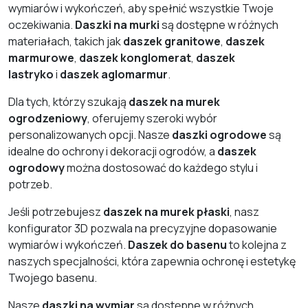
wymiarów i wykończeń, aby spełnić wszystkie Twoje
oczekiwania.
Daszki na murki
są dostępne w różnych
materiałach, takich jak
daszek granitowe
,
daszek
marmurowe
,
daszek konglomerat
,
daszek
lastryko
i
daszek aglomarmur
.
Dla tych, którzy szukają
daszek na murek
ogrodzeniowy
, oferujemy szeroki wybór
personalizowanych opcji. Nasze
daszki ogrodowe
są
idealne do ochrony i dekoracji ogrodów, a
daszek
ogrodowy
można dostosować do każdego stylu i
potrzeb.
Jeśli potrzebujesz
daszek na murek płaski
, nasz
konfigurator 3D pozwala na precyzyjne dopasowanie
wymiarów i wykończeń.
Daszek do basenu
to kolejna z
naszych specjalności, która zapewnia ochronę i estetykę
Twojego basenu.
Nasze
daszki na wymiar
są dostępne w różnych