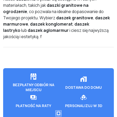
materiałach, takich jak
daszki granitowe na
ogrodzenie
, co pozwala na idealne dopasowanie do
Twojego projektu. Wybierz
daszek granitowe
,
daszek
marmurowe
,
daszek konglomerat
,
daszek
lastryko
lub
daszek aglomarmur
i ciesz się najwyższą
jakością i estetyką. f
BEZPŁATNY ODBIÓR NA
DOSTAWA DO DOMU
MIEJSCU
PŁATNOŚĆ NA RATY
PERSONALIZUJ W 3D