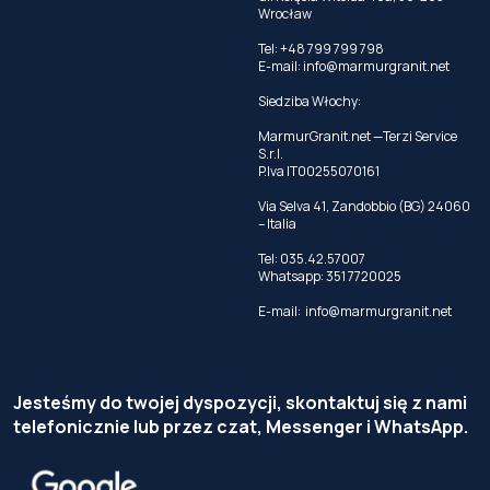
Wrocław
Tel: +48 799 799 798
E-mail:
info@marmurgranit.net
Siedziba Włochy:
MarmurGranit.net —Terzi Service
S.r.l.
P.Iva IT00255070161
Via Selva 41, Zandobbio (BG) 24060
– Italia
Tel:
035.42.57007
Whatsapp:
351 7720025
E-mail:
info@marmurgranit.net
Jesteśmy do twojej dyspozycji, skontaktuj się z nami
telefonicznie lub przez czat, Messenger i WhatsApp.