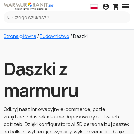
Daszki
Blaty kuchenne
Kleje
Obróbki
Parape
Daszki z Marmuru
Blaty kuchenne z Marmuru
Parapety z Marm
Panel Ku
Strona główna
/
Budownictwo
/ Daszki
Daszki z Granitu
Blaty kuchenne z Granitu
Parapety z Grani
Panel Ku
Daszki z Lastryko Włoskie
Blaty kuchenne z Spiek
Parapety z Lastr
Panel Ku
Blaty kuchenne z Lastryko Włoskie
Panel Ku
Daszki z
Blaty kuchenne z Kwarc
Panel Ku
marmuru
Odkryj nasz innowacyjny e-commerce, gdzie
znajdziesz daszek idealnie dopasowany do Twoich
potrzeb. Dzięki konfiguratorowi 3D personalizuj daszek
na balkon, wybierając wymiary, wykończenia i rodzaje