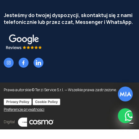
Jesteśmy do twojej dyspozycji, skontaktuj się z nami
telefonicznie lub przez czat, Messenger i WhatsApp.
Prawa autorskie © Terzi Service S.r.l. — Wszelkie prawa zastrzeżone.
Privacy Policy
Cookie Policy
Preferencje prywatności
What
Digital