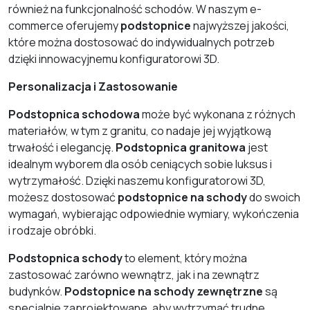
również na funkcjonalność schodów. W naszym e-
commerce oferujemy
podstopnice
najwyższej jakości,
które można dostosować do indywidualnych potrzeb
dzięki innowacyjnemu konfiguratorowi 3D.
Personalizacja i Zastosowanie
Podstopnica schodowa
może być wykonana z różnych
materiałów, w tym z granitu, co nadaje jej wyjątkową
trwałość i elegancję.
Podstopnica granitowa
jest
idealnym wyborem dla osób ceniących sobie luksus i
wytrzymałość. Dzięki naszemu konfiguratorowi 3D,
możesz dostosować
podstopnice na schody
do swoich
wymagań, wybierając odpowiednie wymiary, wykończenia
i rodzaje obróbki.
Podstopnica schody
to element, który można
zastosować zarówno wewnątrz, jak i na zewnątrz
budynków.
Podstopnice na schody zewnętrzne
są
specjalnie zaprojektowane, aby wytrzymać trudne