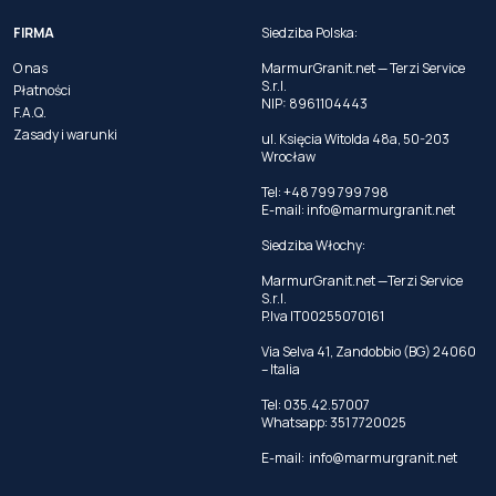
FIRMA
Siedziba Polska:
O nas
MarmurGranit.net — Terzi Service
S.r.l.
Płatności
NIP: 8961104443
F.A.Q.
Zasady i warunki
ul. Księcia Witolda 48a, 50-203
Wrocław
Tel: +48 799 799 798
E-mail:
info@marmurgranit.net
Siedziba Włochy:
MarmurGranit.net —Terzi Service
S.r.l.
P.Iva IT00255070161
Via Selva 41, Zandobbio (BG) 24060
– Italia
Tel:
035.42.57007
Whatsapp:
351 7720025
E-mail:
info@marmurgranit.net