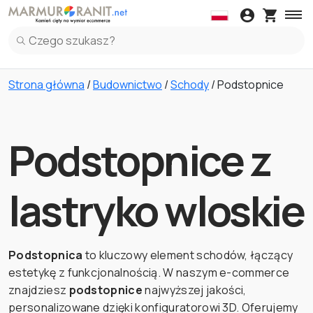
Daszki
Blaty kuchenne
Kleje
Obróbki
Parape
Daszki z Marmuru
Blaty kuchenne z Marmuru
Parapety z Marm
Panel Ku
Strona główna
/
Budownictwo
/
Schody
/ Podstopnice
Daszki z Granitu
Blaty kuchenne z Granitu
Parapety z Grani
Panel Ku
Daszki z Lastryko Włoskie
Blaty kuchenne z Spiek
Parapety z Lastr
Panel Ku
Blaty kuchenne z Lastryko Włoskie
Panel Ku
Podstopnice z
Blaty kuchenne z Kwarc
Panel Ku
lastryko wloskie
Podstopnica
to kluczowy element schodów, łączący
estetykę z funkcjonalnością. W naszym e-commerce
znajdziesz
podstopnice
najwyższej jakości,
personalizowane dzięki konfiguratorowi 3D. Oferujemy