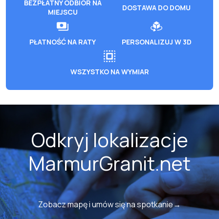
BEZPŁATNY ODBIÓR NA
DOSTAWA DO DOMU
MIEJSCU
PŁATNOŚĆ NA RATY
PERSONALIZUJ W 3D
WSZYSTKO NA WYMIAR
Odkryj lokalizacje
MarmurGranit.net
Zobacz mapę i umów się na spotkanie→