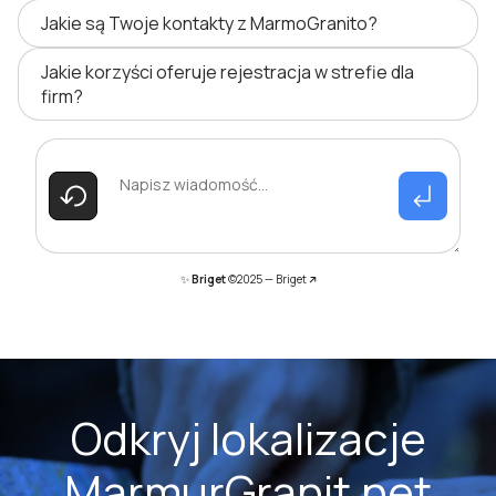
Jakie są Twoje kontakty z MarmoGranito?
Jakie korzyści oferuje rejestracja w strefie dla
firm?
✨
Briget
©2025 —
Briget
Odkryj lokalizacje
MarmurGranit.net