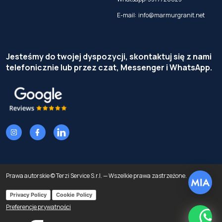
E-mail:
info@marmurgranit.net
Jesteśmy do twojej dyspozycji, skontaktuj się z nami
telefonicznie lub przez czat, Messenger i WhatsApp.
Prawa autorskie © Terzi Service S.r.l. — Wszelkie prawa zastrzeżone.
Privacy Policy
Cookie Policy
Preferencje prywatności
What