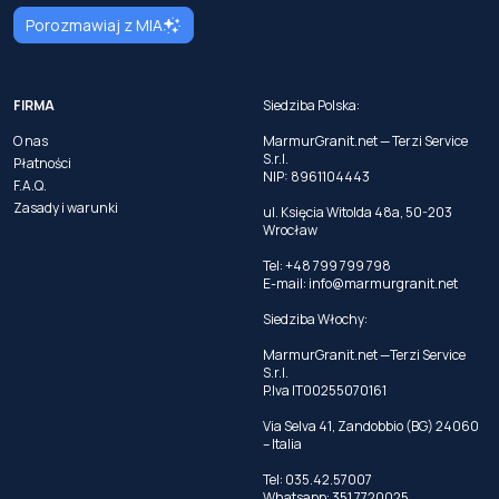
Porozmawiaj z MIA
FIRMA
Siedziba Polska:
O nas
MarmurGranit.net — Terzi Service
S.r.l.
Płatności
NIP: 8961104443
F.A.Q.
Zasady i warunki
ul. Księcia Witolda 48a, 50-203
Wrocław
Tel: +48 799 799 798
E-mail:
info@marmurgranit.net
Siedziba Włochy:
MarmurGranit.net —Terzi Service
S.r.l.
P.Iva IT00255070161
Via Selva 41, Zandobbio (BG) 24060
– Italia
Tel:
035.42.57007
Whatsapp:
351 7720025