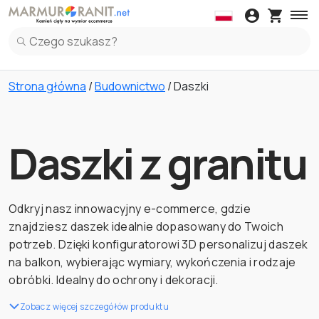
Daszki
Blaty kuchenne
Kleje
Obróbki
Parape
Daszki z Marmuru
Blaty kuchenne z Marmuru
Parapety z Marm
Panel Ku
Strona główna
/
Budownictwo
/ Daszki
Daszki z Granitu
Blaty kuchenne z Granitu
Parapety z Grani
Panel Ku
Daszki z Lastryko Włoskie
Blaty kuchenne z Spiek
Parapety z Lastr
Panel Ku
Blaty kuchenne z Lastryko Włoskie
Panel Ku
Daszki z granitu
Blaty kuchenne z Kwarc
Panel Ku
Odkryj nasz innowacyjny e-commerce, gdzie
znajdziesz daszek idealnie dopasowany do Twoich
potrzeb. Dzięki konfiguratorowi 3D personalizuj daszek
na balkon, wybierając wymiary, wykończenia i rodzaje
obróbki. Idealny do ochrony i dekoracji.
Zobacz więcej szczegółów produktu