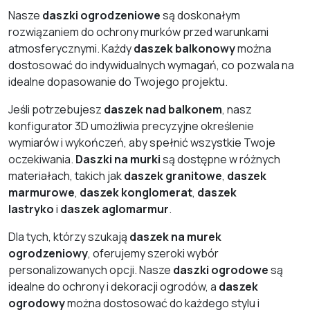
Nasze
daszki ogrodzeniowe
są doskonałym
rozwiązaniem do ochrony murków przed warunkami
atmosferycznymi. Każdy
daszek balkonowy
można
dostosować do indywidualnych wymagań, co pozwala na
idealne dopasowanie do Twojego projektu.
Jeśli potrzebujesz
daszek nad balkonem
, nasz
konfigurator 3D umożliwia precyzyjne określenie
wymiarów i wykończeń, aby spełnić wszystkie Twoje
oczekiwania.
Daszki na murki
są dostępne w różnych
materiałach, takich jak
daszek granitowe
,
daszek
marmurowe
,
daszek konglomerat
,
daszek
lastryko
i
daszek aglomarmur
.
Dla tych, którzy szukają
daszek na murek
ogrodzeniowy
, oferujemy szeroki wybór
personalizowanych opcji. Nasze
daszki ogrodowe
są
idealne do ochrony i dekoracji ogrodów, a
daszek
ogrodowy
można dostosować do każdego stylu i