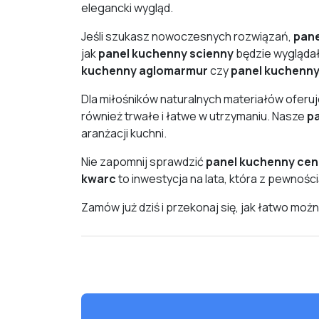
elegancki wygląd.
Jeśli szukasz nowoczesnych rozwiązań,
pane
jak
panel kuchenny scienny
będzie wyglądał
kuchenny aglomarmur
czy
panel kuchenny
Dla miłośników naturalnych materiałów ofer
również trwałe i łatwe w utrzymaniu. Nasze
pa
aranżacji kuchni.
Nie zapomnij sprawdzić
panel kuchenny ce
kwarc
to inwestycja na lata, która z pewnośc
Zamów już dziś i przekonaj się, jak łatwo moż