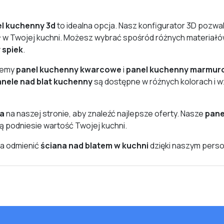
l kuchenny 3d
to idealna opcja. Nasz konfigurator 3D pozwal
 w Twojej kuchni. Możesz wybrać spośród różnych materiałów
 spiek
.
ujemy
panel kuchenny kwarcowe
i
panel kuchenny marmur
nele nad blat kuchenny
są dostępne w różnych kolorach i w
na
na naszej stronie, aby znaleźć najlepsze oferty. Nasze
pane
ią podniesie wartość Twojej kuchni.
na odmienić
ściana nad blatem w kuchni
dzięki naszym pers