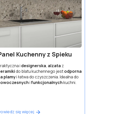
Panel Kuchenny z Spieku
raktyczna i
designerska
,
alzata
z
eramiki
do blatu kuchennego jest
odporna
a plamy
i łatwa do czyszczenia. Idealna do
nowoczesnych
i
funkcjonalnych
kuchni.
owiedz się więcej