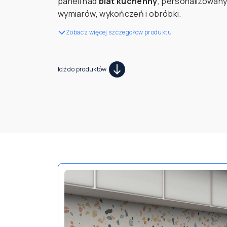
paneli nad
blat kuchenny
, personalizowan
wymiarów, wykończeń i obróbki.
Zobacz więcej szczegółów produktu
Idź do produktów