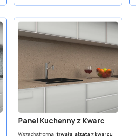
Panel Kuchenny z Kwarc
Wszechstronna i
trwała
,
alzata
z
kwarcu