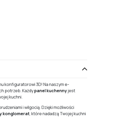
u konfiguratorowi 3D! Na naszym e-
ch potrzeb. Każdy
panel kuchenny
jest
jej kuchni.
rudzeniami i wilgocią. Dzięki możliwości
y konglomerat
, które nadadzą Twojej kuchni