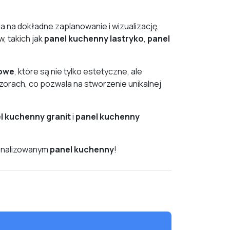
a na dokładne zaplanowanie i wizualizację,
, takich jak
panel kuchenny lastryko
,
panel
owe
, które są nie tylko estetyczne, ale
zorach, co pozwala na stworzenie unikalnej
l kuchenny granit
i
panel kuchenny
onalizowanym
panel kuchenny
!