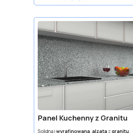
Panel Kuchenny z Granitu
Solidna i
wyrafinowana
,
alzata
z
granitu