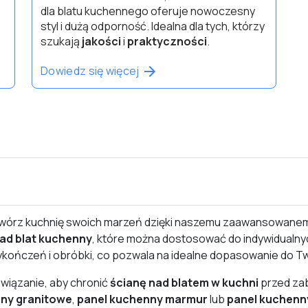
dla blatu kuchennego oferuje nowoczesny
styl i dużą odporność. Idealna dla tych, którzy
szukają
jakości
i
praktyczności
.
Dowiedz się więcej
twórz kuchnię swoich marzeń dzięki naszemu zaawansowanem
nad blat kuchenny
, które można dostosować do indywidualny
ończeń i obróbki, co pozwala na idealne dopasowanie do Two
wiązanie, aby chronić
ścianę nad blatem w kuchni
przed zab
ny granitowe
,
panel kuchenny marmur
lub
panel kuchenn