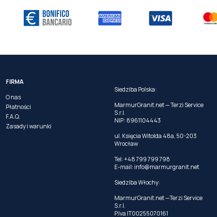
FIRMA
Siedziba Polska:
O nas
MarmurGranit.net — Terzi Service
Płatności
S.r.l.
F.A.Q.
NIP: 8961104443
Zasady i warunki
ul. Księcia Witolda 48a, 50-203
Wrocław
Tel: +48 799 799 798
E-mail:
info@marmurgranit.net
Siedziba Włochy:
MarmurGranit.net —Terzi Service
S.r.l.
P.Iva IT00255070161