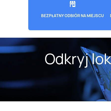
BEZPŁATNY ODBIÓR NA MIEJSCU
Odkryj lo