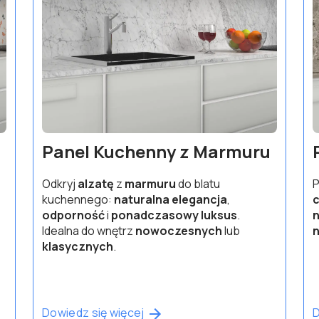
Panel Kuchenny z Marmuru
Odkryj
alzatę
z
marmuru
do blatu
P
kuchennego:
naturalna elegancja
,
c
odporność
i
ponadczasowy luksus
.
n
Idealna do wnętrz
nowoczesnych
lub
klasycznych
.
Dowiedz się więcej
D