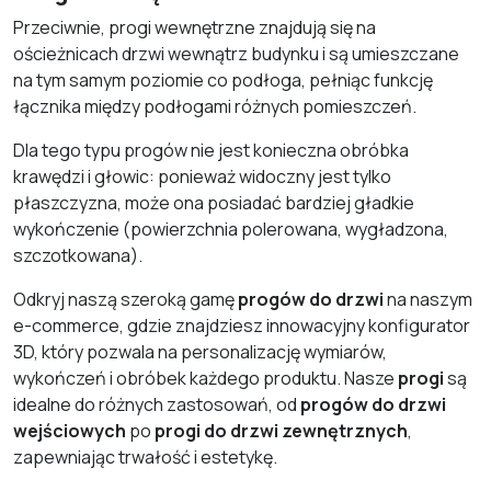
Przeciwnie, progi wewnętrzne znajdują się na
ościeżnicach drzwi wewnątrz budynku i są umieszczane
na tym samym poziomie co podłoga, pełniąc funkcję
łącznika między podłogami różnych pomieszczeń.
Dla tego typu progów nie jest konieczna obróbka
krawędzi i głowic: ponieważ widoczny jest tylko
płaszczyzna, może ona posiadać bardziej gładkie
wykończenie (powierzchnia polerowana, wygładzona,
szczotkowana).
Odkryj naszą szeroką gamę
progów do drzwi
na naszym
e-commerce, gdzie znajdziesz innowacyjny konfigurator
3D, który pozwala na personalizację wymiarów,
wykończeń i obróbek każdego produktu. Nasze
progi
są
idealne do różnych zastosowań, od
progów do drzwi
wejściowych
po
progi do drzwi zewnętrznych
,
zapewniając trwałość i estetykę.