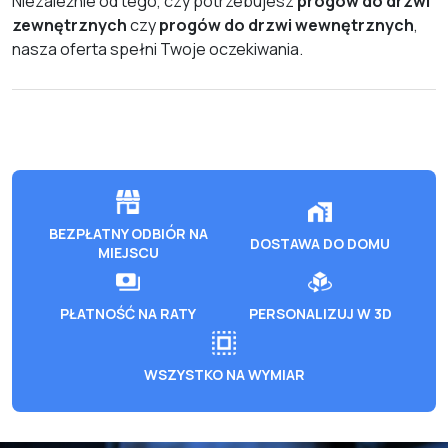
Niezależnie od tego, czy potrzebujesz
progów do drzwi
zewnętrznych
czy
progów do drzwi wewnętrznych
,
nasza oferta spełni Twoje oczekiwania.
BEZPŁATNY ODBIÓR NA
DOSTAWA DO DOMU
MIEJSCU
PŁATNOŚĆ NA RATY
PERSONALIZUJ W 3D
WSZYSTKO NA WYMIAR