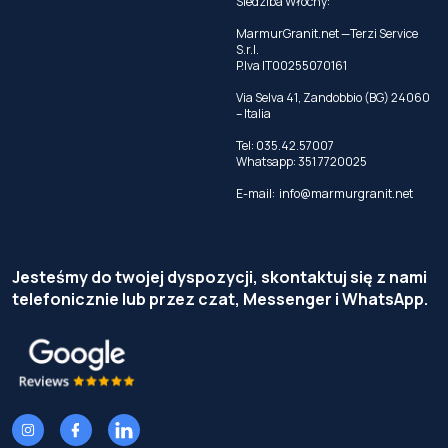
Siedziba Włochy:
MarmurGranit.net —Terzi Service
S.r.l.
P.Iva IT00255070161
Via Selva 41, Zandobbio (BG) 24060
– Italia
Tel:
035.42.57007
Whatsapp:
351 7720025
E-mail:
info@marmurgranit.net
Jesteśmy do twojej dyspozycji, skontaktuj się z nami
telefonicznie lub przez czat, Messenger i WhatsApp.