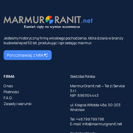
Jesteśmy historyczną firmą włoskiego pochodzenia, która działa w branży
budowlanej od 50 lat, produkując i sprzedając marmur.
Porozmawiaj z MIA
FIRMA
Siedziba Polska:
O nas
MarmurGranit.net — Terzi Service
S.r.l.
Płatności
NIP: 8961104443
F.A.Q.
Zasady i warunki
ul. Księcia Witolda 48a, 50-203
Wrocław
Tel: +48 799 799 798
E-mail:
info@marmurgranit.net