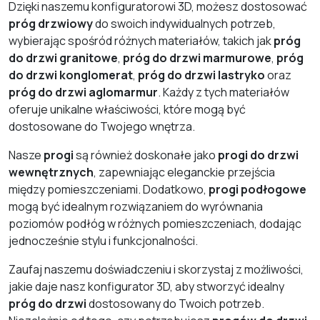
Dzięki naszemu konfiguratorowi 3D, możesz dostosować
próg drzwiowy
do swoich indywidualnych potrzeb,
wybierając spośród różnych materiałów, takich jak
próg
do drzwi granitowe
,
próg do drzwi marmurowe
,
próg
do drzwi konglomerat
,
próg do drzwi lastryko
oraz
próg do drzwi aglomarmur
. Każdy z tych materiałów
oferuje unikalne właściwości, które mogą być
dostosowane do Twojego wnętrza.
Nasze
progi
są również doskonałe jako
progi do drzwi
wewnętrznych
, zapewniając eleganckie przejścia
między pomieszczeniami. Dodatkowo,
progi podłogowe
mogą być idealnym rozwiązaniem do wyrównania
poziomów podłóg w różnych pomieszczeniach, dodając
jednocześnie stylu i funkcjonalności.
Zaufaj naszemu doświadczeniu i skorzystaj z możliwości,
jakie daje nasz konfigurator 3D, aby stworzyć idealny
próg do drzwi
dostosowany do Twoich potrzeb.