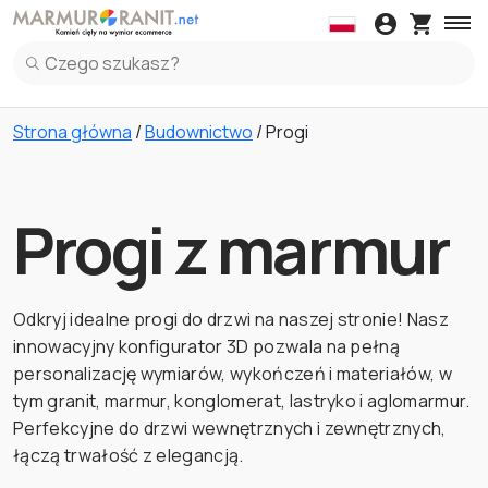
Daszki
Blaty kuchenne
Kleje
Obróbki
Parape
Daszki z Marmuru
Blaty kuchenne z Marmuru
Parapety z Marm
Panel Ku
Strona główna
/
Budownictwo
/ Progi
Daszki z Granitu
Blaty kuchenne z Granitu
Parapety z Grani
Panel Ku
Daszki z Lastryko Włoskie
Blaty kuchenne z Spiek
Parapety z Lastr
Panel Ku
Blaty kuchenne z Lastryko Włoskie
Panel Ku
Progi z marmur
Blaty kuchenne z Kwarc
Panel Ku
Odkryj idealne progi do drzwi na naszej stronie! Nasz
innowacyjny konfigurator 3D pozwala na pełną
personalizację wymiarów, wykończeń i materiałów, w
tym granit, marmur, konglomerat, lastryko i aglomarmur.
Perfekcyjne do drzwi wewnętrznych i zewnętrznych,
łączą trwałość z elegancją.