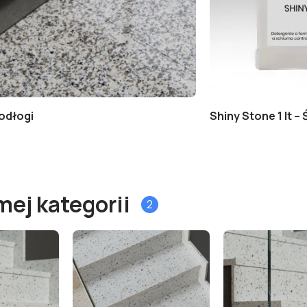
odłogi
Shiny Stone 1 lt 
mej kategorii
2