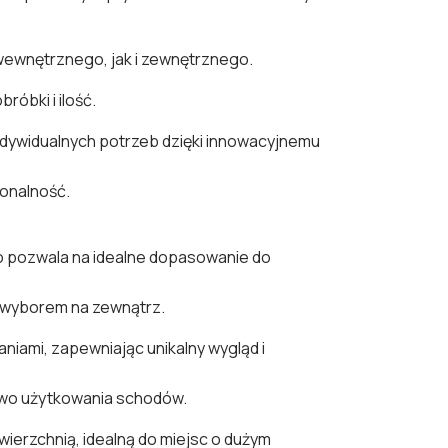
 wewnętrznego, jak i zewnętrznego.
óbki i ilość.
ndywidualnych potrzeb dzięki innowacyjnemu
jonalność.
 pozwala na idealne dopasowanie do
m wyborem na zewnątrz.
ami, zapewniając unikalny wygląd i
stwo użytkowania schodów.
wierzchnią, idealną do miejsc o dużym