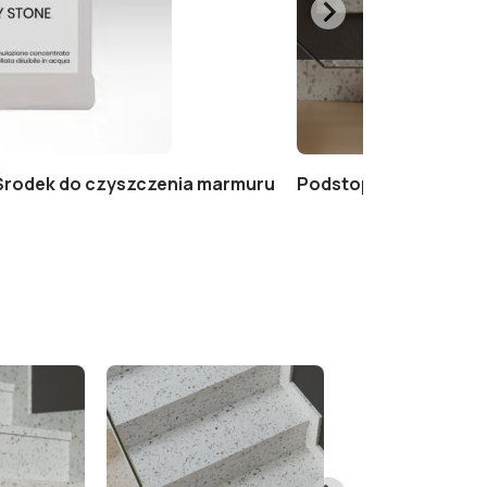
– Środek do czyszczenia marmuru
Podstopnice