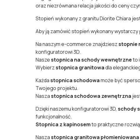
oraz niezrównana relacja jakości do ceny czy
Stopień wykonany z granitu Diorite Chiara je
Aby ją zamówić stopień wykonany wystarczy po
Na naszym e-commerce znajdziesz
stopnie 
konfiguratorowi 3D.
Nasze
stopnica na schody wewnętrzne
to 
Wybierz
stopnica granitowa
dla eleganckie
Każda
stopnica schodowa
może być sperson
Twojego projektu.
Nasza
stopnica schodowa zewnętrzna
jes
Dzięki naszemu konfiguratorowi 3D,
schody s
funkcjonalność.
Stopnica z kapinosem
to praktyczne rozwią
Nasza
stopnica granitowa płomieniowana