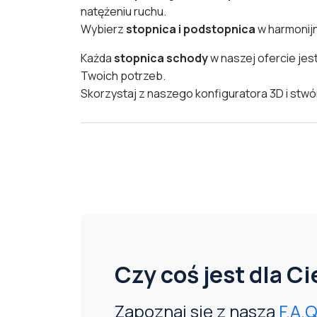
natężeniu ruchu.
Wybierz
stopnica i podstopnica
w harmonijn
Każda
stopnica schody
w naszej ofercie jes
Twoich potrzeb.
Skorzystaj z naszego konfiguratora 3D i stwór
Czy coś jest dla C
Zapoznaj się z naszą
F.A.Q