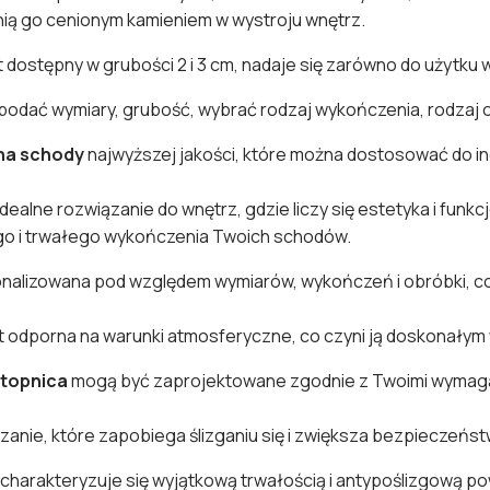
nią go cenionym kamieniem w wystroju wnętrz.
st dostępny w grubości 2 i 3 cm, nadaje się zarówno do użytku
dać wymiary, grubość, wybrać rodzaj wykończenia, rodzaj obr
na schody
najwyższej jakości, które można dostosować do i
idealne rozwiązanie do wnętrz, gdzie liczy się estetyka i funkc
go i trwałego wykończenia Twoich schodów.
alizowana pod względem wymiarów, wykończeń i obróbki, co
t odporna na warunki atmosferyczne, co czyni ją doskonały
topnica
mogą być zaprojektowane zgodnie z Twoimi wymagani
zanie, które zapobiega ślizganiu się i zwiększa bezpieczeń
charakteryzuje się wyjątkową trwałością i antypoślizgową po