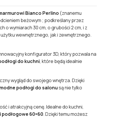
marmurowi Bianco Perlino
(znanemu
 odcieniem beżowym ; podkreślany przez
h o wymiarach 30 cm, o grubości 2 cm, i z
 użytku wewnętrznego, jak i zewnętrznego.
nowacyjny konfigurator 3D, który pozwala na
podłogi do kuchni
, które będą idealnie
czny wygląd do swojego wnętrza. Dzięki
modne podłogi do salonu
są nie tylko
ość i atrakcyjną cenę. Idealne do kuchni,
ki podłogowe 60×60
. Dzięki temu możesz