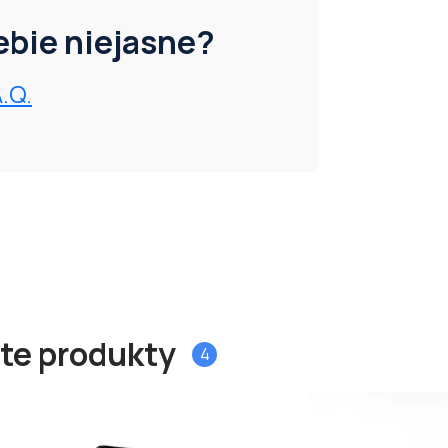
iebie niejasne?
A.Q.
 te produkty
4