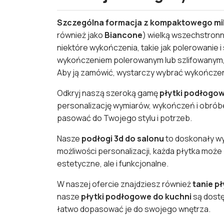
Szczególna formacja z kompaktowego mik
również jako
Biancone
) wielką wszechstronn
niektóre wykończenia, takie jak polerowanie i
wykończeniem polerowanym lub szlifowanym
Aby ją zamówić, wystarczy wybrać wykończenie
Odkryj naszą szeroką gamę
płytki podłogo
personalizację wymiarów, wykończeń i obrób
pasować do Twojego stylu i potrzeb.
Nasze
podłogi 3d do salonu
to doskonały wy
możliwości personalizacji, każda płytka mo
estetyczne, ale i funkcjonalne.
W naszej ofercie znajdziesz również
tanie p
nasze
płytki podłogowe do kuchni
są dostę
łatwo dopasować je do swojego wnętrza.