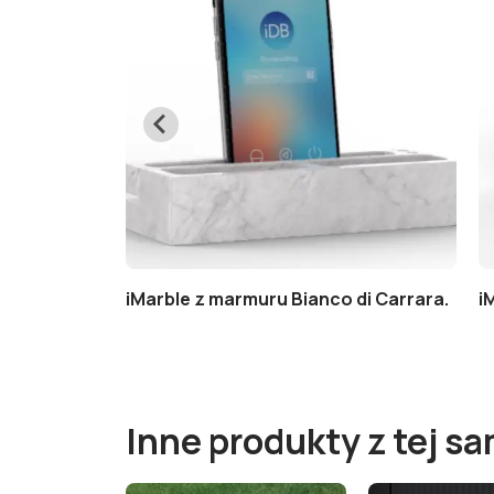
o Marquinia.
iMarble z marmuru Bianco di Carrara.
i
Inne produkty z tej sa