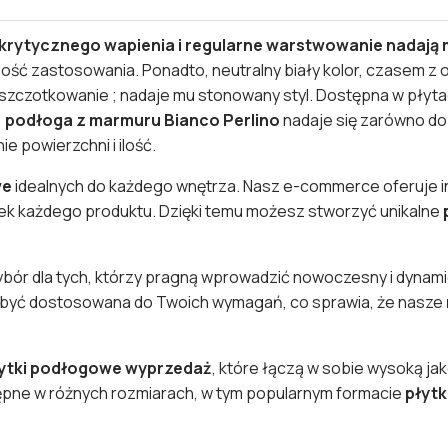
rytycznego wapienia i regularne warstwowanie nadają 
ość zastosowania. Ponadto, neutralny biały kolor, czasem z
 szczotkowanie ; nadaje mu stonowany styl. Dostępna w płytac
,
podłoga z marmuru Bianco Perlino
nadaje się zarówno do
 powierzchni i ilość.
we
idealnych do każdego wnętrza. Nasz e-commerce oferuje in
ek każdego produktu. Dzięki temu możesz stworzyć unikalne
bór dla tych, którzy pragną wprowadzić nowoczesny i dynami
że być dostosowana do Twoich wymagań, co sprawia, że nasze
łytki podłogowe wyprzedaż
, które łączą w sobie wysoką jak
pne w różnych rozmiarach, w tym popularnym formacie
płyt