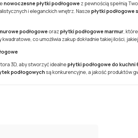
ze
nowoczesne płytki podłogowe
z pewnością spełnią Two
malistycznych i eleganckich wnętrz. Nasze
płytki podłogowe 
rmurowe podłogowe
oraz
płytki podłogowe marmur
, któr
kwadratowe, co umożliwia zakup dokładnie takiej ilości, jakie
dłogowe
atora 3D, aby stworzyć idealne
płytki podłogowe do kuchni
łytek podłogowych
są konkurencyjne, a jakość produktów gw