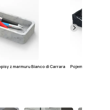
pisy z marmuru Bianco di Carrara
Pojemnik na długopi