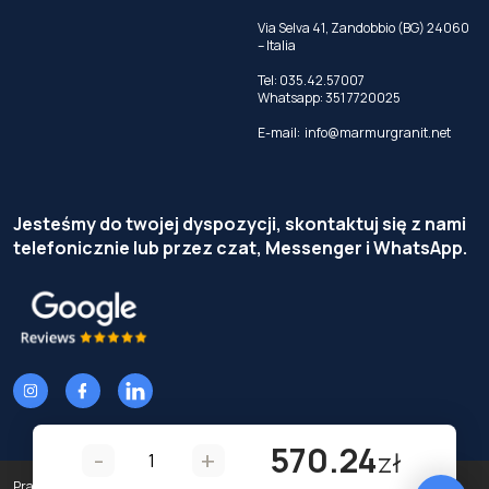
Via Selva 41, Zandobbio (BG) 24060
– Italia
Tel:
035.42.57007
Whatsapp:
351 7720025
E-mail:
info@marmurgranit.net
Jesteśmy do twojej dyspozycji, skontaktuj się z nami
telefonicznie lub przez czat, Messenger i WhatsApp.
570.24
-
+
zł
Prawa autorskie © Terzi Service S.r.l. — Wszelkie prawa zastrzeżone.