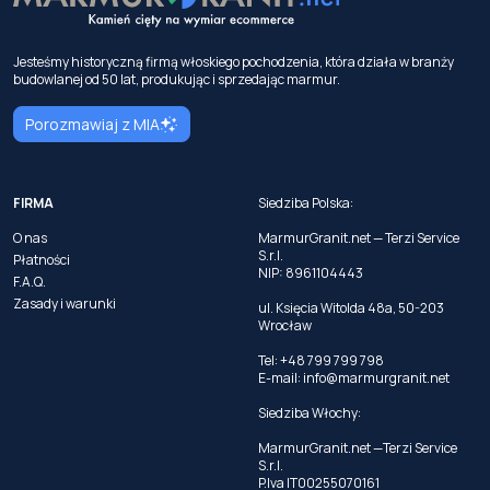
Jesteśmy historyczną firmą włoskiego pochodzenia, która działa w branży
budowlanej od 50 lat, produkując i sprzedając marmur.
Porozmawiaj z MIA
FIRMA
Siedziba Polska:
O nas
MarmurGranit.net — Terzi Service
S.r.l.
Płatności
NIP: 8961104443
F.A.Q.
Zasady i warunki
ul. Księcia Witolda 48a, 50-203
Wrocław
Tel: +48 799 799 798
E-mail:
info@marmurgranit.net
Siedziba Włochy:
MarmurGranit.net —Terzi Service
S.r.l.
P.Iva IT00255070161