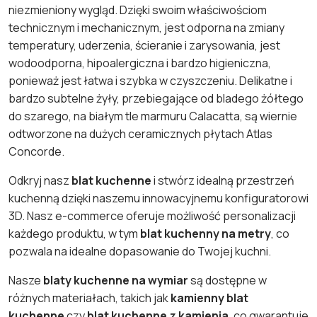
niezmieniony wygląd. Dzięki swoim właściwościom
technicznym i mechanicznym, jest odporna na zmiany
temperatury, uderzenia, ścieranie i zarysowania, jest
wodoodporna, hipoalergiczna i bardzo higieniczna,
ponieważ jest łatwa i szybka w czyszczeniu. Delikatne i
bardzo subtelne żyły, przebiegające od bladego żółtego
do szarego, na białym tle marmuru Calacatta, są wiernie
odtworzone na dużych ceramicznych płytach Atlas
Concorde.
Odkryj nasz
blat kuchenne
i stwórz idealną przestrzeń
kuchenną dzięki naszemu innowacyjnemu konfiguratorowi
3D. Nasz e-commerce oferuje możliwość personalizacji
każdego produktu, w tym
blat kuchenny na metry
, co
pozwala na idealne dopasowanie do Twojej kuchni.
Nasze
blaty kuchenne na wymiar
są dostępne w
różnych materiałach, takich jak
kamienny blat
kuchenne
czy
blat kuchenne z kamienia
, co gwarantuje