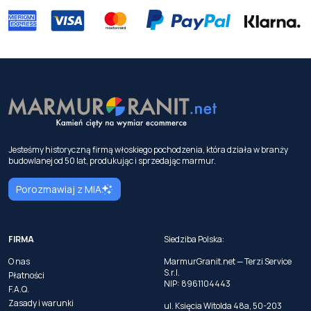
Jesteśmy historyczną firmą włoskiego pochodzenia, która działa w branży
budowlanej od 50 lat, produkując i sprzedając marmur.
Porozmawiaj z MIA
FIRMA
Siedziba Polska:
O nas
MarmurGranit.net — Terzi Service
S.r.l.
Płatności
NIP: 8961104443
F.A.Q.
Zasady i warunki
ul. Księcia Witolda 48a, 50-203