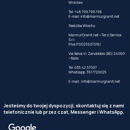
Wrocław
Tel: +48 799 799 798
E-mail:
info@marmurgranit.net
Siedziba Włochy:
MarmurGranit.net —Terzi Service
S.r.l.
P.Iva IT00255070161
Via Selva 41, Zandobbio (BG) 24060
– Italia
Tel:
035.42.57007
Whatsapp:
351 7720025
E-mail:
info@marmurgranit.net
Jesteśmy do twojej dyspozycji, skontaktuj się z nami
telefonicznie lub przez czat, Messenger i WhatsApp.