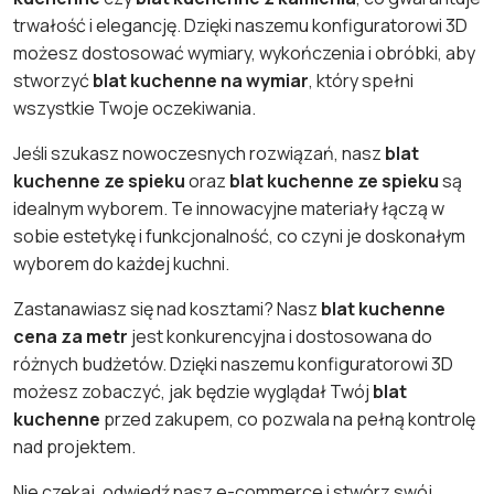
trwałość i elegancję. Dzięki naszemu konfiguratorowi 3D
możesz dostosować wymiary, wykończenia i obróbki, aby
stworzyć
blat kuchenne na wymiar
, który spełni
wszystkie Twoje oczekiwania.
Jeśli szukasz nowoczesnych rozwiązań, nasz
blat
kuchenne ze spieku
oraz
blat kuchenne ze spieku
są
idealnym wyborem. Te innowacyjne materiały łączą w
sobie estetykę i funkcjonalność, co czyni je doskonałym
wyborem do każdej kuchni.
Zastanawiasz się nad kosztami? Nasz
blat kuchenne
cena za metr
jest konkurencyjna i dostosowana do
różnych budżetów. Dzięki naszemu konfiguratorowi 3D
możesz zobaczyć, jak będzie wyglądał Twój
blat
kuchenne
przed zakupem, co pozwala na pełną kontrolę
nad projektem.
Nie czekaj, odwiedź nasz e-commerce i stwórz swój