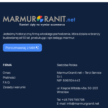
Jesteśmy historyczną firmą włoskiego pochodzenia, która działa w branży
budowlanej od 50 lat, produkując i sprzedając marmur.
Porozmawiaj z MIA
FIRMA
Siedziba Polska:
O nas
MarmurGranit.net — Terzi Service
S.r.l.
Płatności
NIP: 8961104443
F.A.Q.
Zasady i warunki
ul. Księcia Witolda 48a, 50-203
Wrocław
Tel: +48 799 799 798
E-mail:
info@marmurgranit.net