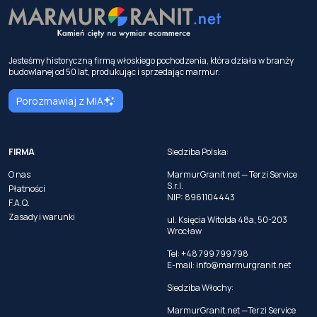
Jesteśmy historyczną firmą włoskiego pochodzenia, która działa w branży
budowlanej od 50 lat, produkując i sprzedając marmur.
Porozmawiaj z MIA
FIRMA
Siedziba Polska:
O nas
MarmurGranit.net — Terzi Service
S.r.l.
Płatności
NIP: 8961104443
F.A.Q.
Zasady i warunki
ul. Księcia Witolda 48a, 50-203
Wrocław
Tel: +48 799 799 798
E-mail:
info@marmurgranit.net
Siedziba Włochy:
MarmurGranit.net —Terzi Service