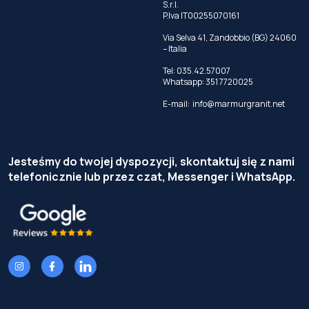
S.r.l.
P.Iva IT00255070161
Via Selva 41, Zandobbio (BG) 24060
– Italia
Tel:
035.42.57007
Whatsapp:
351 7720025
E-mail:
info@marmurgranit.net
Jesteśmy do twojej dyspozycji, skontaktuj się z nami
telefonicznie lub przez czat, Messenger i WhatsApp.