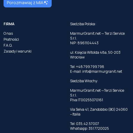
Porozmawiaj z MIA
FIRMA
Siedziba Polska:
O nas
MarmurGranit.net — Terzi Service
S.r.l.
Płatności
NIP: 8961104443
F.A.Q.
Zasady i warunki
ul. Księcia Witolda 48a, 50-203
Wrocław
Tel: +48 799 799 798
E-mail:
info@marmurgranit.net
Siedziba Włochy:
MarmurGranit.net —Terzi Service
S.r.l.
P.Iva IT00255070161
Via Selva 41, Zandobbio (BG) 24060
– Italia
Tel:
035.42.57007
Whatsapp:
351 7720025