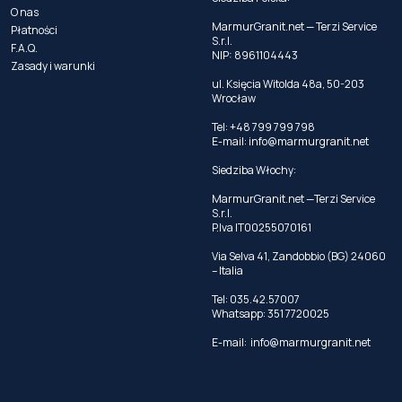
O nas
MarmurGranit.net — Terzi Service
Płatności
S.r.l.
F.A.Q.
NIP: 8961104443
Zasady i warunki
ul. Księcia Witolda 48a, 50-203
Wrocław
Tel: +48 799 799 798
E-mail:
info@marmurgranit.net
Siedziba Włochy:
MarmurGranit.net —Terzi Service
S.r.l.
P.Iva IT00255070161
Via Selva 41, Zandobbio (BG) 24060
– Italia
Tel:
035.42.57007
Whatsapp:
351 7720025
E-mail:
info@marmurgranit.net