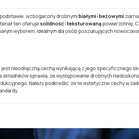
podstawie, wzbogacony drobnymi
białymi
i
beżowymi
ziarna
riał ten oferuje
solidność
i
teksturowaną
powierzchnię. C
i trwałym wyborem, idealnym dla osób poszukujących nowocze
jest nieodłączną cechą wynikającą z jego specyficznego skł
 składników sprawia, że występowanie drobnych niedoskonałoś
odukcyjnego. Należy podkreślić, że te estetyczne cechy w ża
andardy.