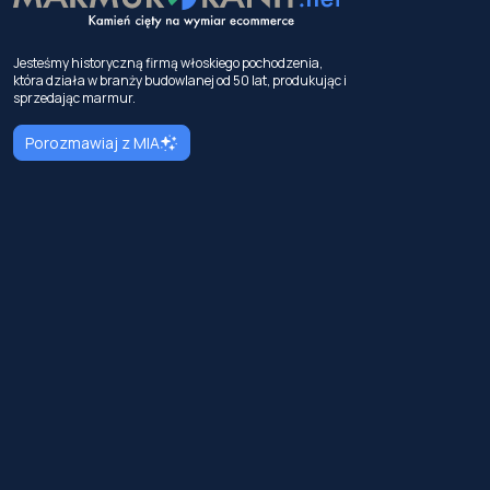
Jesteśmy historyczną firmą włoskiego pochodzenia,
która działa w branży budowlanej od 50 lat, produkując i
sprzedając marmur.
Porozmawiaj z MIA