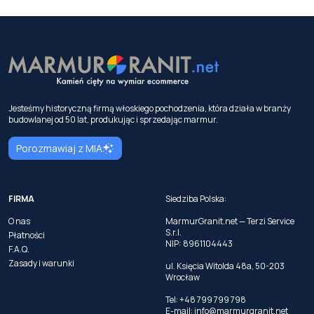
Jesteśmy historyczną firmą włoskiego pochodzenia, która działa w branży
budowlanej od 50 lat, produkując i sprzedając marmur.
Porozmawiaj z MIA
FIRMA
Siedziba Polska:
O nas
MarmurGranit.net — Terzi Service
S.r.l.
Płatności
NIP: 8961104443
F.A.Q.
Zasady i warunki
ul. Księcia Witolda 48a, 50-203
Wrocław
Tel: +48 799 799 798
E-mail:
info@marmurgranit.net