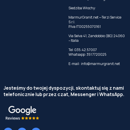
Siedziba Włochy:
MarmurGranit.net —Terzi Service
S.r.l.
P.Iva IT00255070161
Via Selva 41, Zandobbio (BG) 24060
– Italia
Tel:
035.42.57007
Whatsapp:
351 7720025
E-mail:
info@marmurgranit.net
Jesteśmy do twojej dyspozycji, skontaktuj się z nami
telefonicznie lub przez czat, Messenger i WhatsApp.