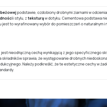
j
beżowej
podstawie, ozdobiony drobnymi ziarnami w odcieni
idności
i stylu, z
teksturą
w dotyku. Cementowa podstawa nie 
mu jest to wyrafinowany wybór do pomieszczeń o naturalnym 
jest nieodłączną cechą wynikającą z jego specyficznego skł
 składników sprawia, że występowanie drobnych niedoskonałoś
odukcyjnego. Należy podkreślić, że te estetyczne cechy w ża
andardy.