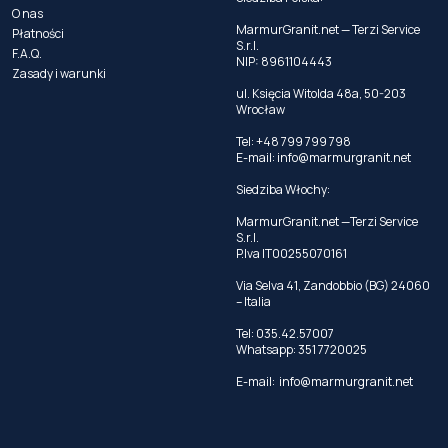
O nas
MarmurGranit.net — Terzi Service
Płatności
S.r.l.
F.A.Q.
NIP: 8961104443
Zasady i warunki
ul. Księcia Witolda 48a, 50-203
Wrocław
Tel: +48 799 799 798
E-mail:
info@marmurgranit.net
Siedziba Włochy:
MarmurGranit.net —Terzi Service
S.r.l.
P.Iva IT00255070161
Via Selva 41, Zandobbio (BG) 24060
– Italia
Tel:
035.42.57007
Whatsapp:
351 7720025
E-mail:
info@marmurgranit.net