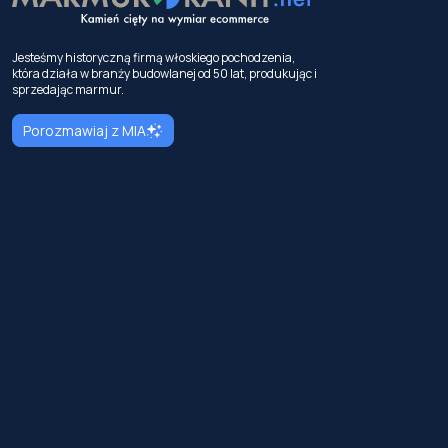
Jesteśmy historyczną firmą włoskiego pochodzenia,
która działa w branży budowlanej od 50 lat, produkując i
sprzedając marmur.
Porozmawiaj z MIA