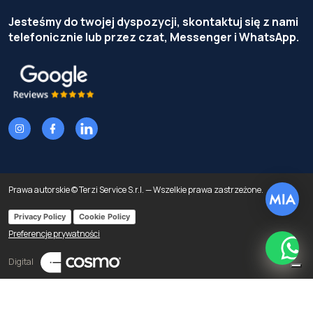
Jesteśmy do twojej dyspozycji, skontaktuj się z nami
telefonicznie lub przez czat, Messenger i WhatsApp.
Prawa autorskie © Terzi Service S.r.l. — Wszelkie prawa zastrzeżone.
Privacy Policy
Cookie Policy
Preferencje prywatności
What
Digital
Uwaga przy podawaniu danych