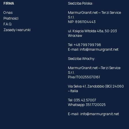
FIRMA
Siedziba Polska:
O nas
MarmurGranit.net — Terzi Service
S.r.l.
Płatności
NIP: 8961104443
F.A.Q.
Zasady i warunki
ul. Księcia Witolda 48a, 50-203
Wrocław
Tel: +48 799 799 798
E-mail:
info@marmurgranit.net
Siedziba Włochy:
MarmurGranit.net —Terzi Service
S.r.l.
P.Iva IT00255070161
Via Selva 41, Zandobbio (BG) 24060
– Italia
Tel:
035.42.57007
Whatsapp:
351 7720025
E-mail:
info@marmurgranit.net