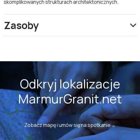
skomplikowanych strukturach architektonicznych.
Zasoby
Odkryj lokalizacje
MarmurGranit.net
Zobacz mapę i umów się na spotkanie→