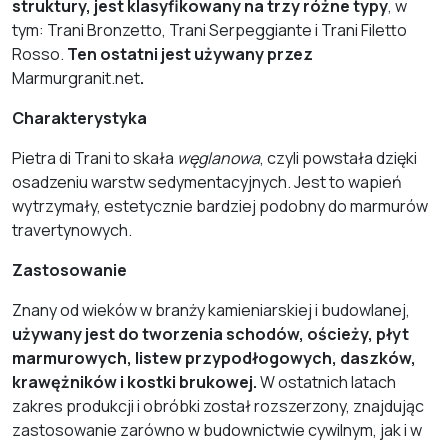
struktury, jest klasyfikowany na trzy różne typy
, w
tym: Trani Bronzetto, Trani Serpeggiante i Trani Filetto
Rosso.
Ten ostatni jest używany przez
Marmurgranit.net
.
Charakterystyka
Pietra di Trani to skała
węglanowa
, czyli powstała dzięki
osadzeniu warstw sedymentacyjnych. Jest to wapień
wytrzymały, estetycznie bardziej podobny do marmurów
travertynowych.
Zastosowanie
Znany od wieków w branży kamieniarskiej i budowlanej,
używany jest do tworzenia schodów, ościeży, płyt
marmurowych, listew przypodłogowych, daszków,
krawężników i kostki brukowej.
W ostatnich latach
zakres produkcji i obróbki został rozszerzony, znajdując
zastosowanie zarówno w budownictwie cywilnym, jak i w