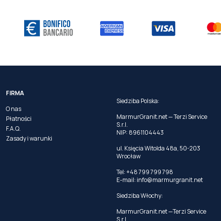
FIRMA
Siedziba Polska:
O nas
MarmurGranit.net — Terzi Service
Płatności
S.r.l.
F.A.Q.
NIP: 8961104443
Zasady i warunki
ul. Księcia Witolda 48a, 50-203
Wrocław
Tel: +48 799 799 798
E-mail:
info@marmurgranit.net
Siedziba Włochy:
MarmurGranit.net —Terzi Service
S.r.l.