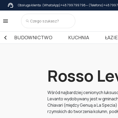
Obsługa klienta: (WhatsApp)
+48 799 799 798
— (Telefono)
+48 799 
Daszki
Kleje
Para
Daszki z Marmuru
Parapety z Marm
Blaty 
Daszki z Granitu
Parapety z Grani
Blaty 
BUDOWNICTWO
KUCHNIA
ŁAZI
Daszki z Lastryko Włoskie
Parapety z Lastr
Blaty 
Blaty 
Blaty 
Rosso Le
Wśród najbardziej cenionych luksu
Levanto wydobywany jest w gminach 
Chiavari (między Genuą a La Spezia) 
rzymskich do tworzenia kolumn, podł