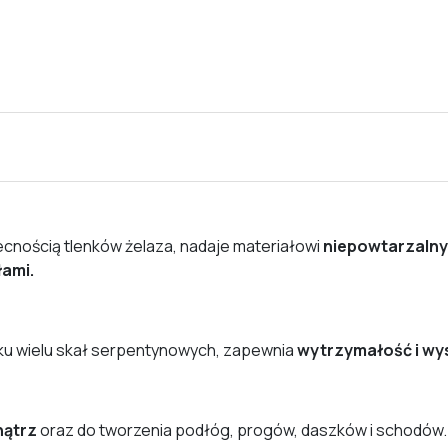
ecnością tlenków żelaza, nadaje materiałowi
niepowtarzalny
łami.
ku wielu skał serpentynowych, zapewnia
wytrzymałość i wy
nątrz
oraz do tworzenia podłóg, progów, daszków i schodów.