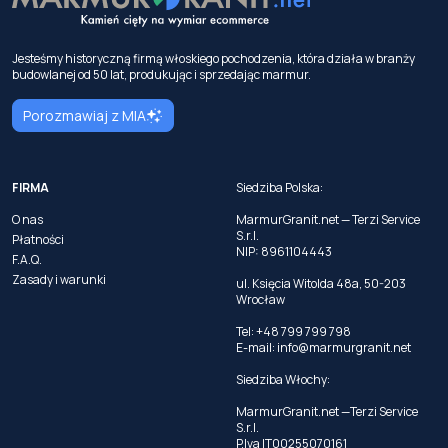
Jesteśmy historyczną firmą włoskiego pochodzenia, która działa w branży
budowlanej od 50 lat, produkując i sprzedając marmur.
Porozmawiaj z MIA
FIRMA
Siedziba Polska:
O nas
MarmurGranit.net — Terzi Service
S.r.l.
Płatności
NIP: 8961104443
F.A.Q.
Zasady i warunki
ul. Księcia Witolda 48a, 50-203
Wrocław
Tel: +48 799 799 798
E-mail:
info@marmurgranit.net
Siedziba Włochy:
MarmurGranit.net —Terzi Service
S.r.l.
P.Iva IT00255070161