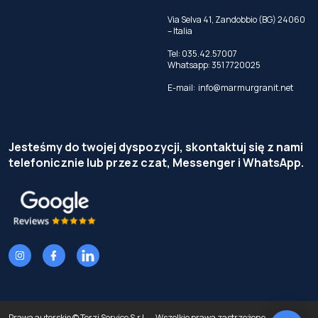
Via Selva 41, Zandobbio (BG) 24060
– Italia
Tel:
035.42.57007
Whatsapp:
351 7720025
E-mail:
info@marmurgranit.net
Jesteśmy do twojej dyspozycji, skontaktuj się z nami
telefonicznie lub przez czat, Messenger i WhatsApp.
Prawa autorskie © Terzi Service S.r.l. — Wszelkie prawa zastrzeżone.