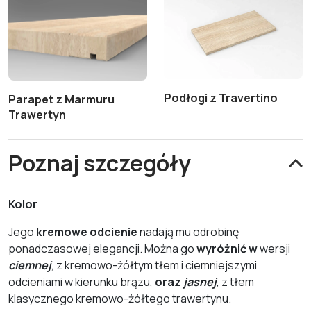
Podłogi z Travertino
Parapet z Marmuru
Trawertyn
Poznaj szczegóły
Kolor
Jego
kremowe odcienie
nadają mu odrobinę
ponadczasowej elegancji. Można go
wyróżnić w
wersji
ciemnej
, z kremowo-żółtym tłem i ciemniejszymi
odcieniami w kierunku brązu,
oraz
jasnej
, z tłem
klasycznego kremowo-żółtego trawertynu.