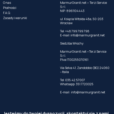
O nas
MarmurGranit.net — Terzi Service
S.r.l.
Płatności
NIP: 8961104443
F.A.Q.
Zasady i warunki
ul. Księcia Witolda 48a, 50-203
Wrocław
Tel: +48 799 799 798
E-mail:
info@marmurgranit.net
Siedziba Włochy:
MarmurGranit.net —Terzi Service
S.r.l.
P.Iva IT00255070161
Via Selva 41, Zandobbio (BG) 24060
– Italia
Tel:
035.42.57007
Whatsapp:
351 7720025
E-mail:
info@marmurgranit.net
Jesteśmy do twojej dyspozycji, skontaktuj się z nami