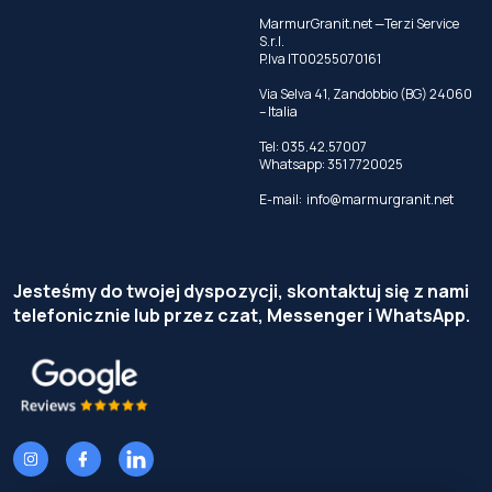
MarmurGranit.net —Terzi Service
S.r.l.
P.Iva IT00255070161
Via Selva 41, Zandobbio (BG) 24060
– Italia
Tel:
035.42.57007
Whatsapp:
351 7720025
E-mail:
info@marmurgranit.net
Jesteśmy do twojej dyspozycji, skontaktuj się z nami
telefonicznie lub przez czat, Messenger i WhatsApp.