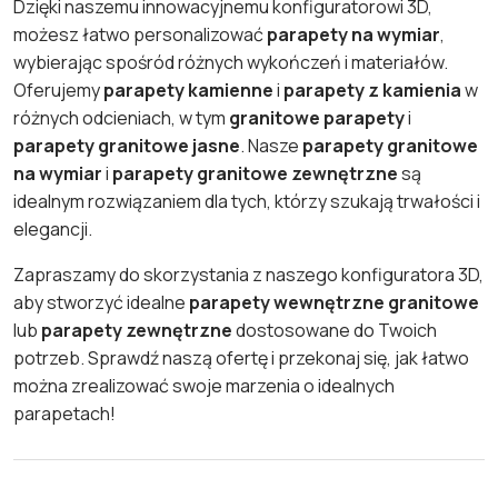
Dzięki naszemu innowacyjnemu konfiguratorowi 3D,
możesz łatwo personalizować
parapety na wymiar
,
wybierając spośród różnych wykończeń i materiałów.
Oferujemy
parapety kamienne
i
parapety z kamienia
w
różnych odcieniach, w tym
granitowe parapety
i
parapety granitowe jasne
. Nasze
parapety granitowe
na wymiar
i
parapety granitowe zewnętrzne
są
idealnym rozwiązaniem dla tych, którzy szukają trwałości i
elegancji.
Zapraszamy do skorzystania z naszego konfiguratora 3D,
aby stworzyć idealne
parapety wewnętrzne granitowe
lub
parapety zewnętrzne
dostosowane do Twoich
potrzeb. Sprawdź naszą ofertę i przekonaj się, jak łatwo
można zrealizować swoje marzenia o idealnych
parapetach!