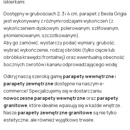
iskierkami.
Dostępny w grubościach 2, 3 i 4 cm, parapet z Beola Grigia
jest wykonywany z różnymi rodzajami wykończeń (z
wykończeniem dyskowym, polerowanym, szlifowanym,
płomieniowanym, szczotkowanym).
Aby go zamówić, wystarczy podać wymiary, grubość,
wybrać wykończenie, rodzaj obróbki (tylko cięcie lub
obróbka krawędzi frontalnej) oraz ewentualną obecność
bocznych zwrotów i kanału odprowadzającego wodę.
Odkryj naszą szeroką gamę
parapety wewnętrzne
i
parapety zewnętrzne
dostępne na naszym e-
commerce! Specjalizujemy się w dostarczaniu
nowoczesne parapety wewnętrzne
oraz
parapety
granitowe
, które idealnie wpasują się w każde wnętrze.
Nasze
parapety zewnętrzne granitowe
są nie tylko
estetyczne, ale również wyjątkowo trwałe.