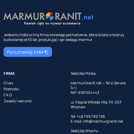
Jesteśmy historyczną firmą włoskiego pochodzenia, która działa w branży
budowlanej od 50 lat, produkując i sprzedając marmur.
Porozmawiaj z MIA
FIRMA
Siedziba Polska:
O nas
MarmurGranit.net — Terzi Service
S.r.l.
Płatności
NIP: 8961104443
F.A.Q.
Zasady i warunki
ul. Księcia Witolda 48a, 50-203
Wrocław
Tel: +48 799 799 798
E-mail:
info@marmurgranit.net
Siedziba Włochy: