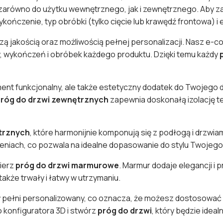
 zarówno do użytku wewnętrznego, jak i zewnętrznego. Aby 
kończenie, typ obróbki (tylko cięcie lub krawędź frontowa)
szą jakością oraz możliwością pełnej personalizacji. Nasz e
, wykończeń i obróbek każdego produktu. Dzięki temu każdy
ement funkcjonalny, ale także estetyczny dodatek do Twojego
róg do drzwi zewnętrznych
zapewnia doskonałą izolację te
trznych
, które harmonijnie komponują się z podłogą i drzwi
niach, co pozwala na idealne dopasowanie do stylu Twojego
ierz
próg do drzwi marmurowe
. Marmur dodaje elegancji i
e także trwały i łatwy w utrzymaniu.
w pełni personalizowany, co oznacza, że możesz dostosować 
 konfiguratora 3D i stwórz
próg do drzwi
, który będzie ide