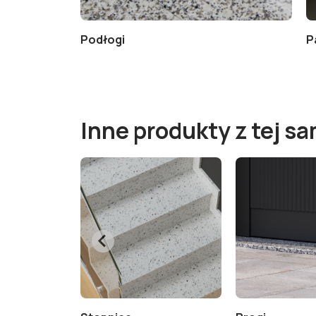
nt do granitu
Podłogi
P
Inne produkty z tej sa