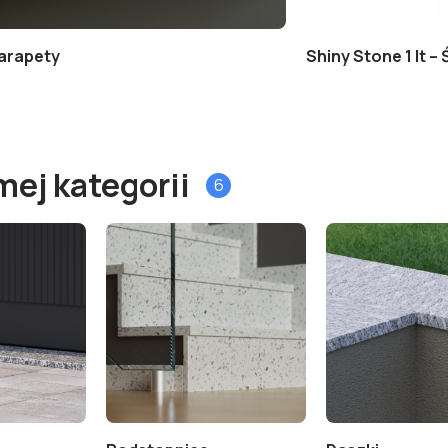
arapety
Shiny Stone 1 lt 
mej kategorii
6