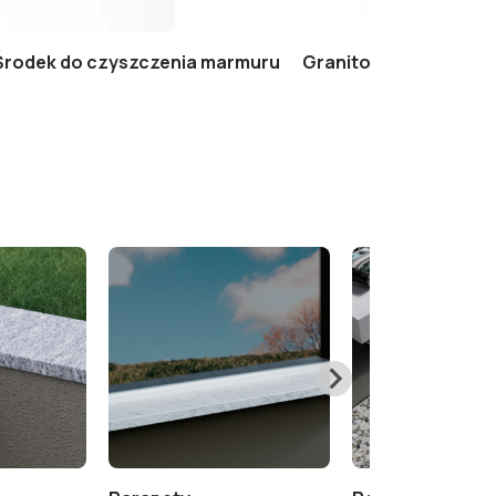
– Środek do czyszczenia marmuru
Granito Ultra+ 1 lt – D