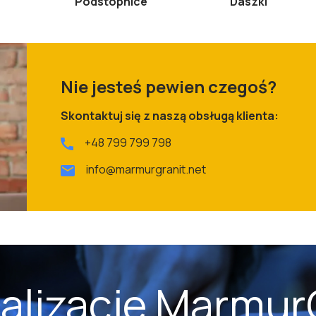
Podstopnice
Daszki
Nie jesteś pewien czegoś?
Skontaktuj się z naszą obsługą klienta:
+48 799 799 798
info@marmurgranit.net
kalizacje Marmur