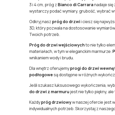
3 i 4 cm, próg z
Bianco di Carrara
nadaje się
wystarczy podać wymiary, grubość, wybrać wy
Odkryj nasz
próg do drzwi
i ciesz się najwyż
3D, który pozwala na dostosowanie wymiarów
Twoich potrzeb.
Próg do drzwi wejściowych
to nie tylko el
materiałach, w tym w eleganckim marmurze.
P
wnikaniem wody i brudu.
Dla wnętrz oferujemy
progi do drzwi wewnę
podłogowe
są dostępne w różnych wykończe
Jeśli szukasz luksusowego wykończenia, wyb
do drzwi z marmuru
jest nie tylko piękny, al
Każdy
próg drzwiowy
w naszej ofercie jest 
indywidualnych potrzeb. Skorzystaj z naszego