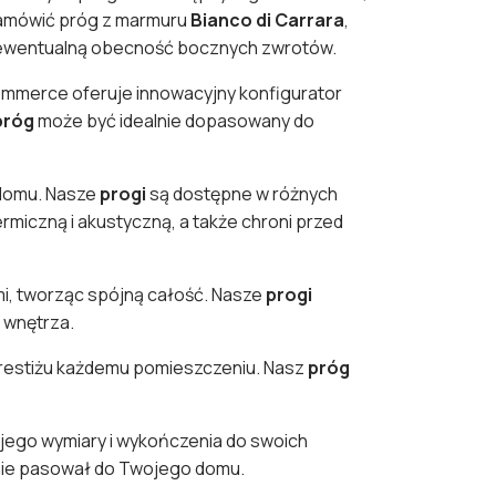
zamówić próg z marmuru
Bianco di Carrara
,
 i ewentualną obecność bocznych zwrotów.
-commerce oferuje innowacyjny konfigurator
próg
może być idealnie dopasowany do
 domu. Nasze
progi
są dostępne w różnych
rmiczną i akustyczną, a także chroni przed
ami, tworząc spójną całość. Nasze
progi
 wnętrza.
 prestiżu każdemu pomieszczeniu. Nasz
próg
jego wymiary i wykończenia do swoich
alnie pasował do Twojego domu.