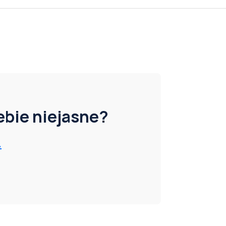
iebie niejasne?
.