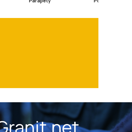
Parapety
Podłogi
Granit.net