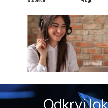
Stopnice
Progi
Odkryj lo