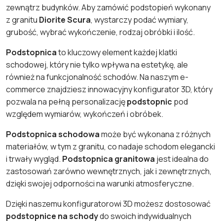
zewnątrz budynków. Aby zamówić podstopień wykonany
z granitu
Diorite Scura
, wystarczy podać wymiary,
grubość, wybrać wykończenie, rodzaj obróbki i ilość.
Podstopnica
to kluczowy element każdej klatki
schodowej, który nie tylko wpływa na estetykę, ale
również na funkcjonalność schodów. Na naszym e-
commerce znajdziesz innowacyjny konfigurator 3D, który
pozwala na pełną personalizację
podstopnic
pod
względem wymiarów, wykończeń i obróbek.
Podstopnica schodowa
może być wykonana z różnych
materiałów, w tym z granitu, co nadaje schodom elegancki
i trwały wygląd.
Podstopnica granitowa
jest idealna do
zastosowań zarówno wewnętrznych, jak i zewnętrznych,
dzięki swojej odporności na warunki atmosferyczne.
Dzięki naszemu konfiguratorowi 3D możesz dostosować
podstopnice na schody
do swoich indywidualnych