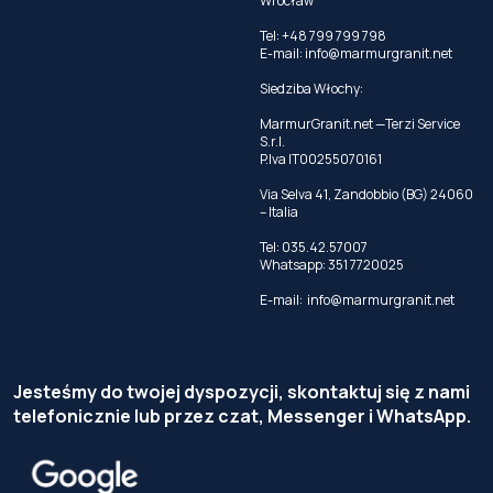
Wrocław
Tel: +48 799 799 798
E-mail:
info@marmurgranit.net
Siedziba Włochy:
MarmurGranit.net —Terzi Service
S.r.l.
P.Iva IT00255070161
Via Selva 41, Zandobbio (BG) 24060
– Italia
Tel:
035.42.57007
Whatsapp:
351 7720025
E-mail:
info@marmurgranit.net
Jesteśmy do twojej dyspozycji, skontaktuj się z nami
telefonicznie lub przez czat, Messenger i WhatsApp.