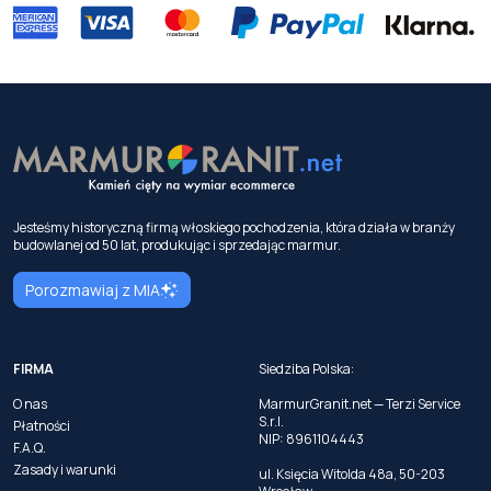
Jesteśmy historyczną firmą włoskiego pochodzenia, która działa w branży
budowlanej od 50 lat, produkując i sprzedając marmur.
Porozmawiaj z MIA
FIRMA
Siedziba Polska:
O nas
MarmurGranit.net — Terzi Service
S.r.l.
Płatności
NIP: 8961104443
F.A.Q.
Zasady i warunki
ul. Księcia Witolda 48a, 50-203