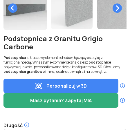
Podstopnica z Granitu Grigio
Carbone
Podstopnica
to kluczowy element schodów, łączący estetykę z
funkcjonalnością. W naszym e-commerce znajdziesz
podstopnice
najwyższej jakości, personalizowane dzięki konfiguratorowi 3D. Oferujemy
podstopnice granitowe
i inne, idealne do wnętrz i na zewnątrz.
Personalizuj w 3D
Masz pytania? Zapytaj MIA
Długość