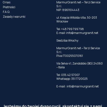
O nas
MarmurGranit.net — Terzi Service
S.r.l.
Płatności
NIP: 8961104443
F.A.Q.
Zasady i warunki
ul. Księcia Witolda 48a, 50-203
Wrocław
Tel: +48 799 799 798
E-mail:
info@marmurgranit.net
Siedziba Włochy:
MarmurGranit.net —Terzi Service
S.r.l.
P.Iva IT00255070161
Via Selva 41, Zandobbio (BG) 24060
– Italia
Tel:
035.42.57007
Whatsapp:
351 7720025
E-mail:
info@marmurgranit.net
Jesteśmy do twojej dyspozycji, skontaktuj się z nami