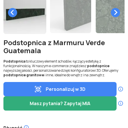
Podstopnica z Marmuru Verde
Guatemala
Podstopnica
to kluczowy element schodów, łączący estetykę z
funkcjonalnością. W naszym e-commerce znajdziesz
podstopnice
najwyższej jakości, personalizowane dzięki konfiguratorowi 3D. Oferujemy
podstopnice granitowe
i inne, idealne do wnętrz i na zewnątrz.
Personalizuj w 3D
Masz pytania? Zapytaj MIA
Długość