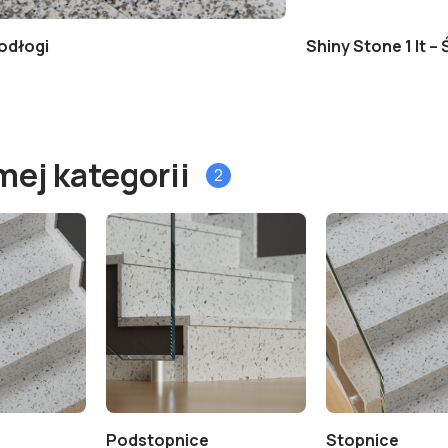
odłogi
Shiny Stone 1 lt 
mej kategorii
2
Podstopnice
Stopnice