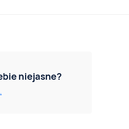
iebie niejasne?
.