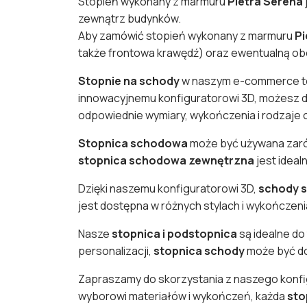
Stopień wykonany z marmuru
Pietra Serena
zewnątrz budynków.
Aby zamówić stopień wykonany z marmuru
Pi
także frontowa krawędź) oraz ewentualną o
Stopnie na schody
w naszym e-commerce to i
innowacyjnemu konfiguratorowi 3D, możesz
odpowiednie wymiary, wykończenia i rodzaje 
Stopnica schodowa
może być używana zarów
stopnica schodowa zewnętrzna
jest idea
Dzięki naszemu konfiguratorowi 3D,
schody s
jest dostępna w różnych stylach i wykończen
Nasze
stopnica i podstopnica
są idealne do
personalizacji,
stopnica schody
może być dos
Zapraszamy do skorzystania z naszego konfi
wyborowi materiałów i wykończeń, każda
sto