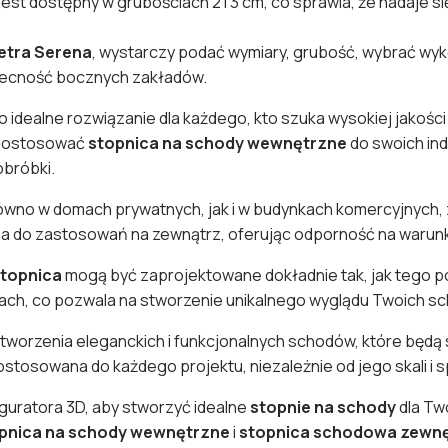
jest dostępny w grubościach 2 i 3 cm, co sprawia, że nadaje s
etra Serena
, wystarczy podać wymiary, grubość, wybrać wyko
becność bocznych zakładów.
dealne rozwiązanie dla każdego, kto szuka wysokiej jakości i
 dostosować
stopnica na schody wewnętrzne
do swoich ind
obróbki.
no w domach prywatnych, jak i w budynkach komercyjnych, z
lna do zastosowań na zewnątrz, oferując odporność na warun
topnica
mogą być zaprojektowane dokładnie tak, jak tego p
iach, co pozwala na stworzenie unikalnego wyglądu Twoich s
 tworzenia eleganckich i funkcjonalnych schodów, które będą s
tosowana do każdego projektu, niezależnie od jego skali i sp
guratora 3D, aby stworzyć idealne
stopnie na schody
dla Tw
pnica na schody wewnętrzne
i
stopnica schodowa zewn