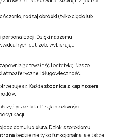
ię zarówno do stosowania wewnątrz, jak i na
ńczenie, rodzaj obróbki (tylko cięcie lub
 personalizacji. Dzięki naszemu
ywidualnych potrzeb, wybierając
apewniając trwałość i estetykę. Nasze
ki atmosferyczne i długowieczność.
otrzebujesz. Każda
stopnica z kapinosem
chodów.
łużyć przez lata. Dzięki możliwości
ecyfikacji.
ojego domu lub biura. Dzięki szerokiemu
ętrzna
będzie nie tylko funkcjonalna, ale także