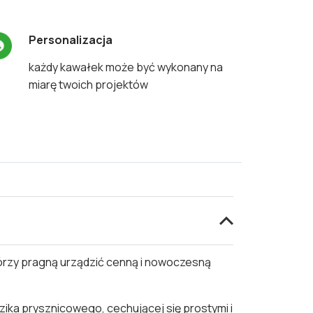
Personalizacja
każdy kawałek może być wykonany na
miarę twoich projektów
którzy pragną urządzić cenną i nowoczesną
zika prysznicowego, cechującej się prostymi i