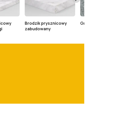
nicowy
Brodzik prysznicowy
Granitowy Zest
gi
zabudowany