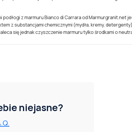
i podłogi z marmuru Bianco di Carrara od
Marmurgranit.net
je
aktem z substancjami chemicznymi (mydła, kremy, detergenty)
aleca się jednak czyszczenie marmuru tylko środkami o neutr
iebie niejasne?
A.Q.