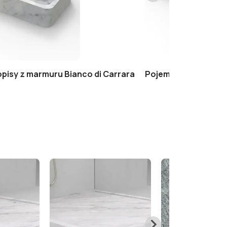
pisy z marmuru Bianco di Carrara
Pojemnik na długopi