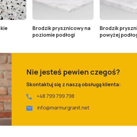
kie
Brodzik prysznicowy na
Brodzik prysz
poziomie podłogi
powyżej podło
Nie jesteś pewien czegoś?
Skontaktuj się z naszą obsługą klienta:
+48 799 799 798
info@marmurgranit.net