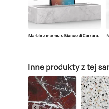
o Marquinia.
iMarble z marmuru Bianco di Carrara.
i
Inne produkty z tej sa