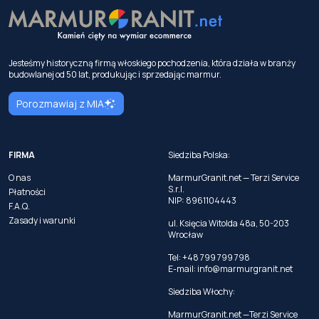
Jesteśmy historyczną firmą włoskiego pochodzenia, która działa w branży
budowlanej od 50 lat, produkując i sprzedając marmur.
Porozmawiaj z MIA
FIRMA
Siedziba Polska:
O nas
MarmurGranit.net — Terzi Service
S.r.l.
Płatności
NIP: 8961104443
F.A.Q.
Zasady i warunki
ul. Księcia Witolda 48a, 50-203
Wrocław
Tel: +48 799 799 798
E-mail:
info@marmurgranit.net
Siedziba Włochy:
MarmurGranit.net —Terzi Service