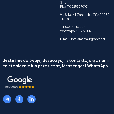
S.r.l.
P.Iva IT00255070161
Via Selva 41, Zandobbio (BG) 24060
– Italia
Tel:
035.42.57007
Whatsapp:
351 7720025
E-mail:
info@marmurgranit.net
Jesteśmy do twojej dyspozycji, skontaktuj się z nami
telefonicznie lub przez czat, Messenger i WhatsApp.