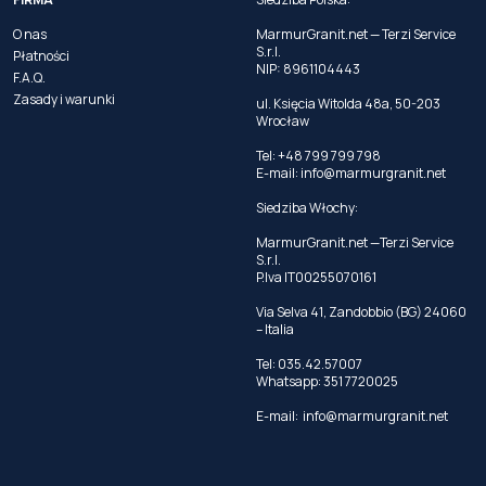
O nas
MarmurGranit.net — Terzi Service
S.r.l.
Płatności
NIP: 8961104443
F.A.Q.
Zasady i warunki
ul. Księcia Witolda 48a, 50-203
Wrocław
Tel: +48 799 799 798
E-mail:
info@marmurgranit.net
Siedziba Włochy:
MarmurGranit.net —Terzi Service
S.r.l.
P.Iva IT00255070161
Via Selva 41, Zandobbio (BG) 24060
– Italia
Tel:
035.42.57007
Whatsapp:
351 7720025
E-mail:
info@marmurgranit.net