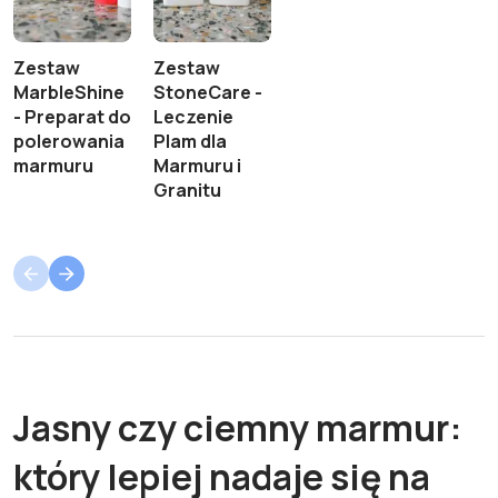
Zestaw
Zestaw
MarbleShine
StoneCare -
- Preparat do
Leczenie
polerowania
Plam dla
marmuru
Marmuru i
Granitu
Jasny czy ciemny marmur:
który lepiej nadaje się na