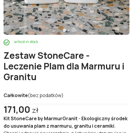
articoli in stock
Zestaw StoneCare -
Leczenie Plam dla Marmuru i
Granitu
Całkowite
(bez podatków)
171,00
zł
Kit StoneCare by MarmurGranit
-
Ekologiczny środek
do usuwania plam z marmuru, granitu i ceramiki
.