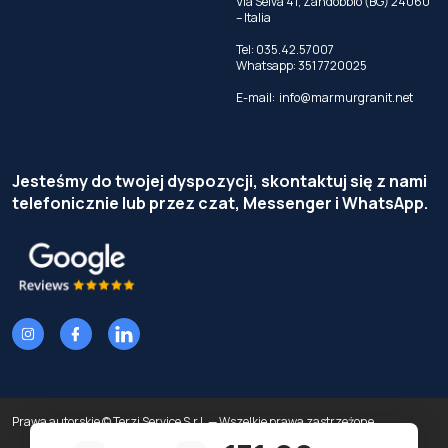
Via Selva 41, Zandobbio (BG) 24060
– Italia
Tel:
035.42.57007
Whatsapp:
351 7720025
E-mail:
info@marmurgranit.net
Jesteśmy do twojej dyspozycji, skontaktuj się z nami
telefonicznie lub przez czat, Messenger i WhatsApp.
Prawa autorskie © Terzi Service S.r.l. — Wszelkie prawa zastrzeżone.