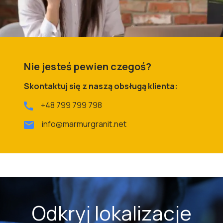
Nie jesteś pewien czegoś?
Skontaktuj się z naszą obsługą klienta:
+48 799 799 798
info@marmurgranit.net
Odkryj lokalizacje