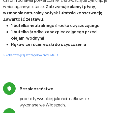
Chroni i odnawia powierzchnie, z łatwością utrzymując je
w nienagannym stanie.
Zatrzymuje plamy i płyny
,
wzmacnia naturalny połysk i ułatwia konserwację.
Zawartość zestawu:
1 butelka neutralnego środka czyszczącego
1 butelka środka zabezpieczającego przed
olejami wodnymi
Rękawice i ściereczki do czyszczenia
>
Zobacz więcej szczegółów produktu
Bezpieczeństwo
produkty wysokiej jakości i całkowicie
wykonane we Włoszech.