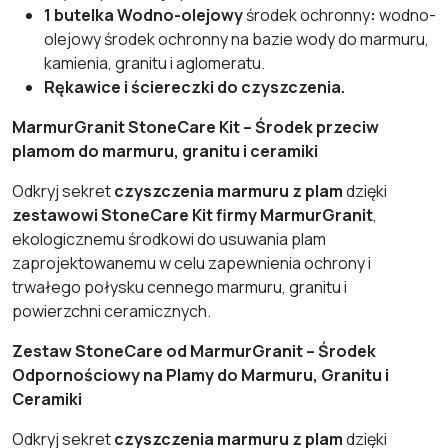
1 butelka Wodno-olejowy
środek ochronny
:
wodno-
olejowy środek ochronny na bazie wody do marmuru,
kamienia, granitu i aglomeratu.
Rękawice i ściereczki do czyszczenia.
MarmurGranit StoneCare Kit – Środek przeciw
plamom do marmuru, granitu i ceramiki
Odkryj sekret
czyszczenia marmuru z plam
dzięki
zestawowi StoneCare Kit firmy MarmurGranit
,
ekologicznemu środkowi do usuwania plam
zaprojektowanemu w celu zapewnienia ochrony i
trwałego połysku cennego marmuru, granitu i
powierzchni ceramicznych.
Zestaw StoneCare od MarmurGranit – Środek
Odpornościowy na Plamy do Marmuru, Granitu i
Ceramiki
Odkryj sekret
czyszczenia marmuru z plam
dzięki