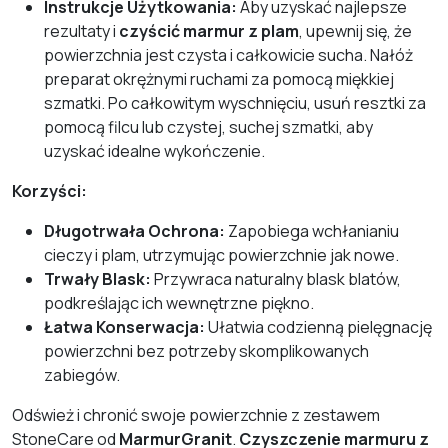
Instrukcje Użytkowania:
Aby uzyskać najlepsze
rezultaty i
czyścić marmur z plam
, upewnij się, że
powierzchnia jest czysta i całkowicie sucha. Nałóż
preparat okrężnymi ruchami za pomocą miękkiej
szmatki. Po całkowitym wyschnięciu, usuń resztki za
pomocą filcu lub czystej, suchej szmatki, aby
uzyskać idealne wykończenie.
Korzyści:
Długotrwała Ochrona:
Zapobiega wchłanianiu
cieczy i plam, utrzymując powierzchnie jak nowe.
Trwały Blask:
Przywraca naturalny blask blatów,
podkreślając ich wewnętrzne piękno.
Łatwa Konserwacja:
Ułatwia codzienną pielęgnację
powierzchni bez potrzeby skomplikowanych
zabiegów.
Odśwież i chronić swoje powierzchnie z zestawem
StoneCare od
MarmurGranit
.
Czyszczenie marmuru z