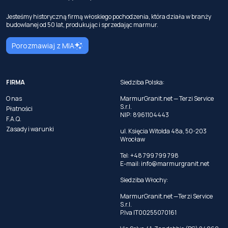
Jesteśmy historyczną firmą włoskiego pochodzenia, która działa w branży
budowlanej od 50 lat, produkując i sprzedając marmur.
Porozmawiaj z MIA
FIRMA
Siedziba Polska:
O nas
MarmurGranit.net — Terzi Service
S.r.l.
Płatności
NIP: 8961104443
F.A.Q.
Zasady i warunki
ul. Księcia Witolda 48a, 50-203
Wrocław
Tel: +48 799 799 798
E-mail:
info@marmurgranit.net
Siedziba Włochy:
MarmurGranit.net —Terzi Service
S.r.l.
P.Iva IT00255070161