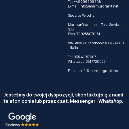
Tel: +48 799 799 798
E-mail:
info@marmurgranit.net
Siedziba Włochy:
MarmurGranit.net —Terzi Service
S.r.l.
P.Iva IT00255070161
Via Selva 41, Zandobbio (BG) 24060
– Italia
Tel:
035.42.57007
Whatsapp:
351 7720025
E-mail:
info@marmurgranit.net
Jesteśmy do twojej dyspozycji, skontaktuj się z nami
telefonicznie lub przez czat, Messenger i WhatsApp.