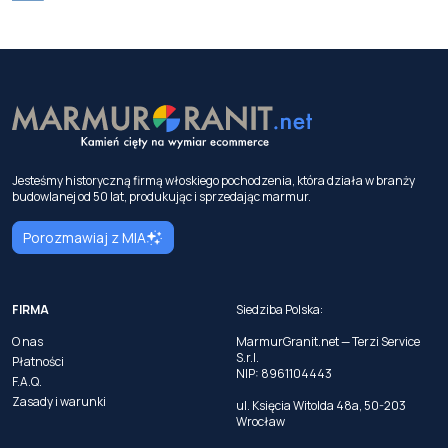
Jesteśmy historyczną firmą włoskiego pochodzenia, która działa w branży
budowlanej od 50 lat, produkując i sprzedając marmur.
Porozmawiaj z MIA
FIRMA
Siedziba Polska:
O nas
MarmurGranit.net — Terzi Service
S.r.l.
Płatności
NIP: 8961104443
F.A.Q.
Zasady i warunki
ul. Księcia Witolda 48a, 50-203
Wrocław