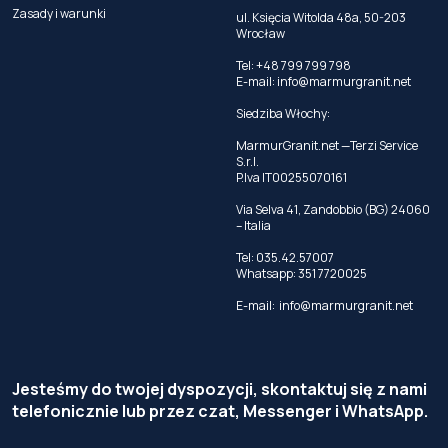
Zasady i warunki
ul. Księcia Witolda 48a, 50-203
Wrocław
Tel: +48 799 799 798
E-mail:
info@marmurgranit.net
Siedziba Włochy:
MarmurGranit.net —Terzi Service
S.r.l.
P.Iva IT00255070161
Via Selva 41, Zandobbio (BG) 24060
– Italia
Tel:
035.42.57007
Whatsapp:
351 7720025
E-mail:
info@marmurgranit.net
Jesteśmy do twojej dyspozycji, skontaktuj się z nami
telefonicznie lub przez czat, Messenger i WhatsApp.