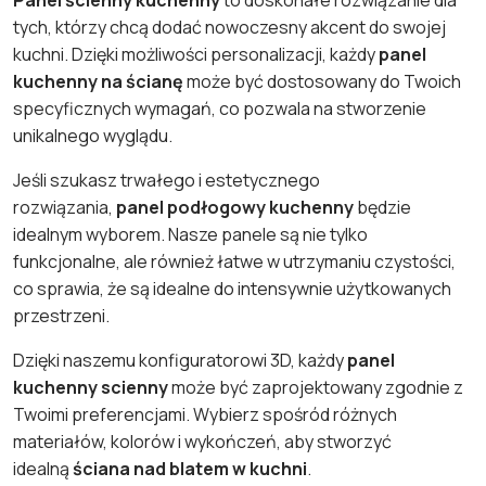
Panel ścienny kuchenny
to doskonałe rozwiązanie dla
tych, którzy chcą dodać nowoczesny akcent do swojej
kuchni. Dzięki możliwości personalizacji, każdy
panel
kuchenny na ścianę
może być dostosowany do Twoich
specyficznych wymagań, co pozwala na stworzenie
unikalnego wyglądu.
Jeśli szukasz trwałego i estetycznego
rozwiązania,
panel podłogowy kuchenny
będzie
idealnym wyborem. Nasze panele są nie tylko
funkcjonalne, ale również łatwe w utrzymaniu czystości,
co sprawia, że są idealne do intensywnie użytkowanych
przestrzeni.
Dzięki naszemu konfiguratorowi 3D, każdy
panel
kuchenny scienny
może być zaprojektowany zgodnie z
Twoimi preferencjami. Wybierz spośród różnych
materiałów, kolorów i wykończeń, aby stworzyć
idealną
ściana nad blatem w kuchni
.