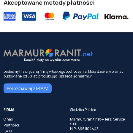
Akceptowane metody płatności
Jesteśmy historyczną firmą włoskiego pochodzenia, która działa w branży
budowlanej od 50 lat, produkując i sprzedając marmur.
Porozmawiaj z MIA
FIRMA
Siedziba Polska:
O nas
MarmurGranit.net — Terzi Service
S.r.l.
Płatności
NIP: 8961104443
F.A.Q.