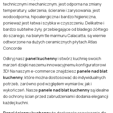
technicznym i mechanicznym, jest odporna na zmiany
temperatury, uderzenia, ścieranie i zarysowania, jest
wodoodporna, hipoalergiczna i bardzo higieniczna,
ponieważ jest łatwa i szybka w czyszczeniu. Delikatne i
bardzo subtelne żyły, przebiegające od bladego żółtego
do szarego, na białym tle marmuru Calacatta, są wiernie
odtworzone na dużych ceramicznych płytach Atlas
Concorde
Odkryj nasz
panel kuchenny
i stwórz kuchnię swoich
marzeń dzięki naszemu innowacyjnemu konfiguratorowi
3D! Na naszym e-commerce znajdziesz
panele nad blat
kuchenny
, które można dostosować do indywidualnych
potrzeb, zarówno pod względem wymiarów, jak i
wykończeń. Nasze
panele nad blat kuchenny
są idealne
do ochrony ścian przed zabrudzeniami i dodania elegancji
każdej kuchni.