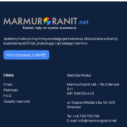
Jesteśmy historyczną firmą włoskiego pochodzenia, która działa w branży
budowlanej od 50 lat, produkując i sprzedając marmur.
Porozmawiaj z MIA
FIRMA
Siedziba Polska:
O nas
MarmurGranit.net — Terzi Service
S.r.l.
Płatności
NIP: 8961104443
F.A.Q.
Zasady i warunki
ul. Księcia Witolda 48a, 50-203
Wrocław
Tel: +48 799 799 798
E-mail:
info@marmurgranit.net