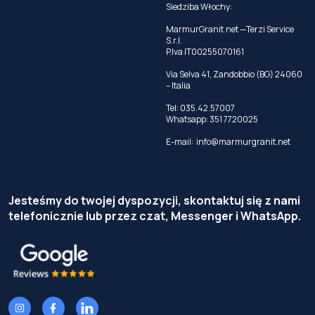
Siedziba Włochy:
MarmurGranit.net —Terzi Service
S.r.l.
P.Iva IT00255070161
Via Selva 41, Zandobbio (BG) 24060
– Italia
Tel:
035.42.57007
Whatsapp:
351 7720025
E-mail:
info@marmurgranit.net
Jesteśmy do twojej dyspozycji, skontaktuj się z nami
telefonicznie lub przez czat, Messenger i WhatsApp.