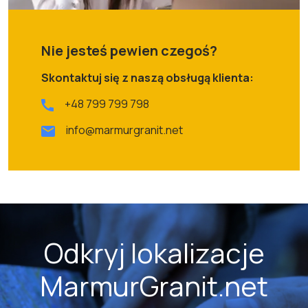
Nie jesteś pewien czegoś?
Skontaktuj się z naszą obsługą klienta:
+48 799 799 798
info@marmurgranit.net
Odkryj lokalizacje
MarmurGranit.net