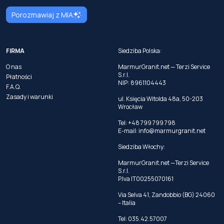
Porozmawiaj z MIA
FIRMA
Siedziba Polska:
O nas
MarmurGranit.net — Terzi Service
S.r.l.
Płatności
NIP: 8961104443
F.A.Q.
Zasady i warunki
ul. Księcia Witolda 48a, 50-203
Wrocław
Tel: +48 799 799 798
E-mail:
info@marmurgranit.net
Siedziba Włochy:
MarmurGranit.net —Terzi Service
S.r.l.
P.Iva IT00255070161
Via Selva 41, Zandobbio (BG) 24060
– Italia
Tel:
035.42.57007