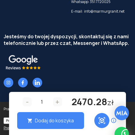
Whatsapp:
351 7720025
E-mail:
info@marmurgranit.net
Jesteśmy do twojej dyspozycji, skontaktuj się z nami
telefonicznie lub przez czat, Messenger i WhatsApp.
2470.28
-
+
zł
Prawa autorskie © Terzi Service S.r.l. — Wszelkie prawa zastrzeżone.
Dodaj do koszyka
Privacy Policy
Cookie Policy
Preferencje prywatności
What