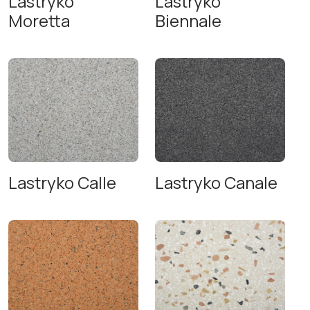
Lastryko
Lastryko
Moretta
Biennale
Lastryko Calle
Lastryko Canale