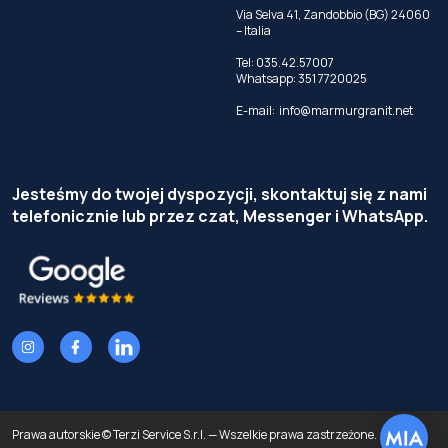
Via Selva 41, Zandobbio (BG) 24060
– Italia
Tel:
035.42.57007
Whatsapp:
351 7720025
E-mail:
info@marmurgranit.net
Jesteśmy do twojej dyspozycji, skontaktuj się z nami
telefonicznie lub przez czat, Messenger i WhatsApp.
Prawa autorskie © Terzi Service S.r.l. — Wszelkie prawa zastrzeżone.