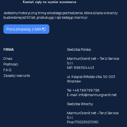
Jesteśmy historyczną firmą włoskiego pochodzenia, która działa w branży
budowlanej od 50 lat, produkując i sprzedając marmur.
Porozmawiaj z MIA
FIRMA
Siedziba Polska:
O nas
MarmurGranit.net — Terzi Service
S.r.l.
Płatności
NIP: 8961104443
F.A.Q.
Zasady i warunki
ul. Księcia Witolda 48a, 50-203
Wrocław
Tel: +48 799 799 798
E-mail:
info@marmurgranit.net
Siedziba Włochy:
MarmurGranit.net —Terzi Service
S.r.l.
P.Iva IT00255070161